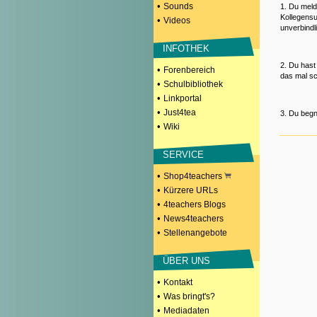
•
Sounds
1. Du meld
Kollegensu
•
Videos
unverbindl
INFOTHEK
2. Du hast
•
Forenbereich
das mal sc
•
Schulbibliothek
•
Linkportal
•
Just4tea
3. Du begn
•
Wiki
SERVICE
•
Shop4teachers
•
Kürzere URLs
•
4teachers Blogs
•
News4teachers
•
Stellenangebote
ÜBER UNS
•
Kontakt
•
Was bringt's?
•
Mediadaten