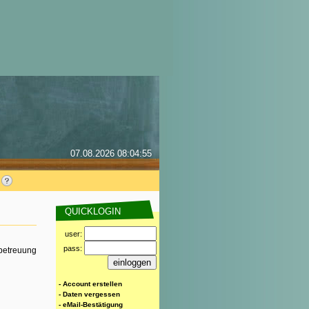
07.08.2026 08:04:55
QUICKLOGIN
user:
pass:
rbetreuung
- Account erstellen
- Daten vergessen
- eMail-Bestätigung