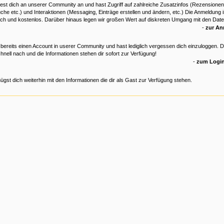
est dich an unserer Community an und hast Zugriff auf zahlreiche Zusatzinfos (Rezensionen
che etc.) und Interaktionen (Messaging, Einträge erstellen und ändern, etc.) Die Anmeldung is
ich und kostenlos. Darüber hinaus legen wir großen Wert auf diskreten Umgang mit den Date
-
zur A
 bereits einen Account in userer Community und hast lediglich vergessen dich einzuloggen. 
hnell nach und die Informationen stehen dir sofort zur Verfügung!
-
zum Login
ügst dich weiterhin mit den Informationen die dir als Gast zur Verfügung stehen.