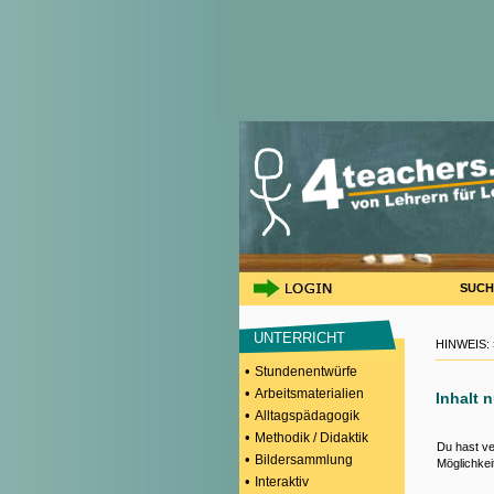
SUCH
UNTERRICHT
HINWEIS:
•
Stundenentwürfe
•
Arbeitsmaterialien
Inhalt 
•
Alltagspädagogik
•
Methodik / Didaktik
Du hast ve
•
Bildersammlung
Möglichkei
•
Interaktiv