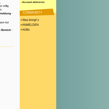
,
- Account aktivieren
t völlig
n.
COMMUNITY
nmeldung
-
• Was bringt´s
Dann hol
• ANMELDEN
• AGBs
 Bereich
-