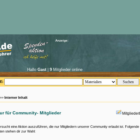
Anzeige:
Hallo
Gast
|
9
Mitglieder online
E:
 >>
Interner Inhalt
nur für Community- Mitglieder
Mitgliede
rsucht eine Aktion auszuführen, die nur Mitgliedern unserer Community erlaubt ist. Folgende
ten stehen dir zur Wahl: