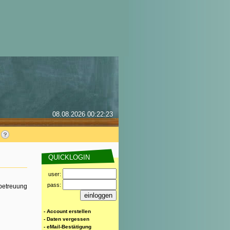
08.08.2026 00:22:23
QUICKLOGIN
user:
pass:
rbetreuung
- Account erstellen
- Daten vergessen
- eMail-Bestätigung