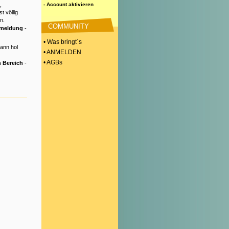
,
- Account aktivieren
t völlig
n.
COMMUNITY
nmeldung
-
• Was bringt´s
Dann hol
• ANMELDEN
• AGBs
 Bereich
-