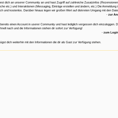
est dich an unserer Community an und hast Zugriff auf zahlreiche Zusatzinfos (Rezensionen
che etc.) und Interaktionen (Messaging, Einträge erstellen und ändern, etc.) Die Anmeldung is
ich und kostenlos. Darüber hinaus legen wir großen Wert auf diskreten Umgang mit den Date
-
zur A
 bereits einen Account in userer Community und hast lediglich vergessen dich einzuloggen. 
hnell nach und die Informationen stehen dir sofort zur Verfügung!
-
zum Login
ügst dich weiterhin mit den Informationen die dir als Gast zur Verfügung stehen.