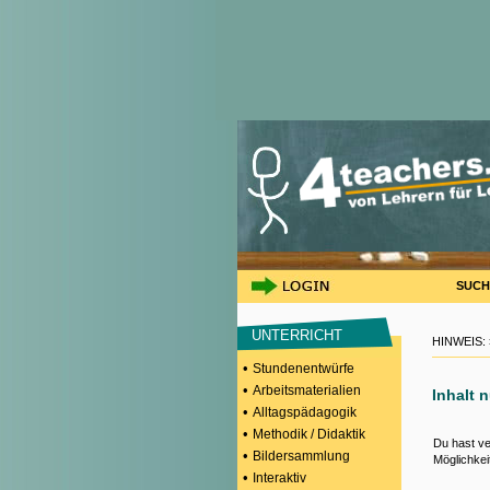
SUCH
UNTERRICHT
HINWEIS:
•
Stundenentwürfe
•
Arbeitsmaterialien
Inhalt 
•
Alltagspädagogik
•
Methodik / Didaktik
Du hast ve
•
Bildersammlung
Möglichkei
•
Interaktiv