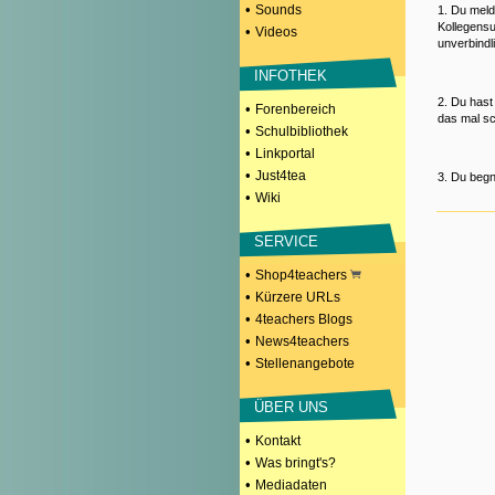
•
Sounds
1. Du meld
Kollegensu
•
Videos
unverbindl
INFOTHEK
2. Du hast
•
Forenbereich
das mal sc
•
Schulbibliothek
•
Linkportal
•
Just4tea
3. Du begn
•
Wiki
SERVICE
•
Shop4teachers
•
Kürzere URLs
•
4teachers Blogs
•
News4teachers
•
Stellenangebote
ÜBER UNS
•
Kontakt
•
Was bringt's?
•
Mediadaten