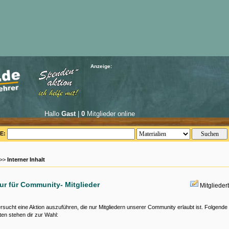
Anzeige:
Hallo
Gast
|
0
Mitglieder online
E:
 >>
Interner Inhalt
nur für Community- Mitglieder
Mitgliede
rsucht eine Aktion auszuführen, die nur Mitgliedern unserer Community erlaubt ist. Folgende
ten stehen dir zur Wahl: