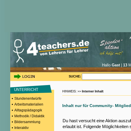
Hallo
Gast
|
13
Mi
SUCHE:
UNTERRICHT
HINWEIS: >>
Interner Inhalt
•
Stundenentwürfe
•
Arbeitsmaterialien
Inhalt nur für Community- Mitglied
•
Alltagspädagogik
•
Methodik / Didaktik
Du hast versucht eine Aktion auszu
•
Bildersammlung
erlaubt ist. Folgende Möglichkeiten 
•
Interaktiv