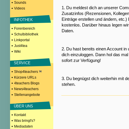
•
Sounds
1. Du meldest dich an unserer Comm
•
Videos
Zusatzinfos (Rezensionen, Kollegen
Einträge erstellen und ändern, etc.)
INFOTHEK
kostenlos. Darüber hinaus legen wi
•
Forenbereich
Daten.
•
Schulbibliothek
•
Linkportal
•
Just4tea
2. Du hast bereits einen Account in
•
Wiki
dich einzuloggen. Dann hol das mal 
sofort zur Verfügung!
SERVICE
•
Shop4teachers
•
Kürzere URLs
3. Du begnügst dich weiterhin mit d
•
4teachers Blogs
stehen.
•
News4teachers
•
Stellenangebote
ÜBER UNS
•
Kontakt
•
Was bringt's?
•
Mediadaten