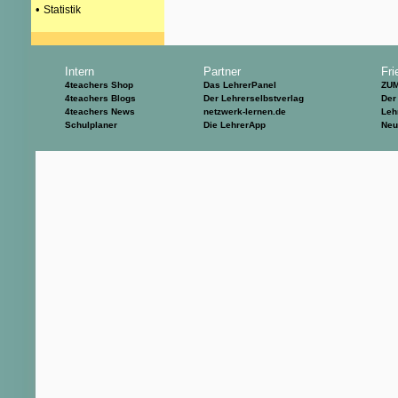
•
Statistik
Intern
Partner
Fri
4teachers Shop
Das LehrerPanel
ZU
4teachers Blogs
Der Lehrerselbstverlag
Der
4teachers News
netzwerk-lernen.de
Leh
Schulplaner
Die LehrerApp
Neu