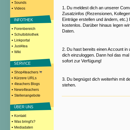
•
Sounds
1. Du meldest dich an unserer Comm
•
Videos
Zusatzinfos (Rezensionen, Kollegen
Einträge erstellen und ändern, etc.)
INFOTHEK
kostenlos. Darüber hinaus legen wi
•
Forenbereich
Daten.
•
Schulbibliothek
•
Linkportal
•
Just4tea
2. Du hast bereits einen Account in
•
Wiki
dich einzuloggen. Dann hol das mal 
sofort zur Verfügung!
SERVICE
•
Shop4teachers
•
Kürzere URLs
3. Du begnügst dich weiterhin mit d
•
4teachers Blogs
stehen.
•
News4teachers
•
Stellenangebote
ÜBER UNS
•
Kontakt
•
Was bringt's?
•
Mediadaten