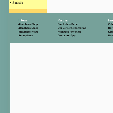
•
Statistik
Intern
Partner
Fri
4teachers Shop
Das LehrerPanel
ZU
4teachers Blogs
Der Lehrerselbstverlag
Der
4teachers News
netzwerk-lernen.de
Leh
Schulplaner
Die LehrerApp
Neu