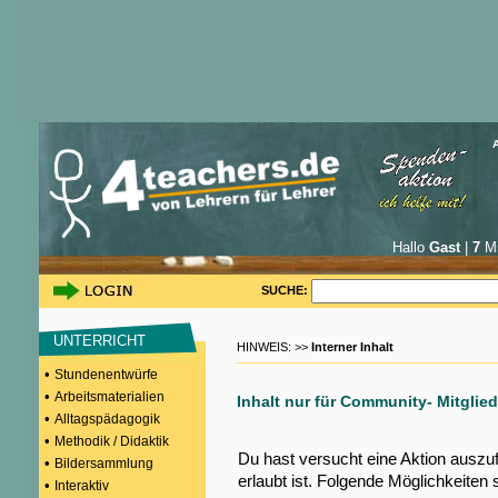
Hallo
Gast
|
7
Mi
SUCHE:
UNTERRICHT
HINWEIS: >>
Interner Inhalt
•
Stundenentwürfe
•
Arbeitsmaterialien
Inhalt nur für Community- Mitglied
•
Alltagspädagogik
•
Methodik / Didaktik
Du hast versucht eine Aktion auszu
•
Bildersammlung
erlaubt ist. Folgende Möglichkeiten 
•
Interaktiv