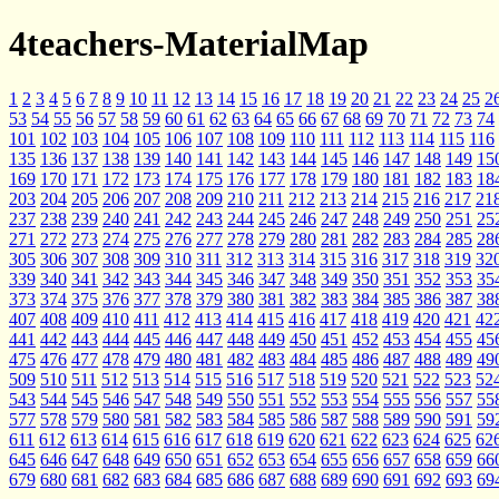
4teachers-MaterialMap
1
2
3
4
5
6
7
8
9
10
11
12
13
14
15
16
17
18
19
20
21
22
23
24
25
2
53
54
55
56
57
58
59
60
61
62
63
64
65
66
67
68
69
70
71
72
73
74
101
102
103
104
105
106
107
108
109
110
111
112
113
114
115
116
135
136
137
138
139
140
141
142
143
144
145
146
147
148
149
15
169
170
171
172
173
174
175
176
177
178
179
180
181
182
183
18
203
204
205
206
207
208
209
210
211
212
213
214
215
216
217
21
237
238
239
240
241
242
243
244
245
246
247
248
249
250
251
25
271
272
273
274
275
276
277
278
279
280
281
282
283
284
285
28
305
306
307
308
309
310
311
312
313
314
315
316
317
318
319
32
339
340
341
342
343
344
345
346
347
348
349
350
351
352
353
35
373
374
375
376
377
378
379
380
381
382
383
384
385
386
387
38
407
408
409
410
411
412
413
414
415
416
417
418
419
420
421
42
441
442
443
444
445
446
447
448
449
450
451
452
453
454
455
45
475
476
477
478
479
480
481
482
483
484
485
486
487
488
489
49
509
510
511
512
513
514
515
516
517
518
519
520
521
522
523
52
543
544
545
546
547
548
549
550
551
552
553
554
555
556
557
55
577
578
579
580
581
582
583
584
585
586
587
588
589
590
591
59
611
612
613
614
615
616
617
618
619
620
621
622
623
624
625
62
645
646
647
648
649
650
651
652
653
654
655
656
657
658
659
66
679
680
681
682
683
684
685
686
687
688
689
690
691
692
693
69