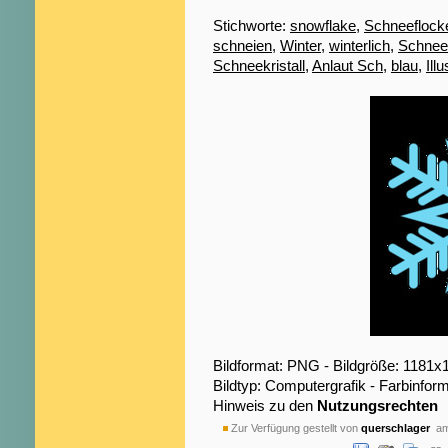
Stichworte:
snowflake
,
Schneeflock
schneien
,
Winter
,
winterlich
,
Schnee
Schneekristall
,
Anlaut Sch
,
blau
,
Illu
Bildformat: PNG - Bildgröße: 1181x
Bildtyp: Computergrafik - Farbinfor
Hinweis zu den
Nutzungsrechten
Zur Verfügung gestellt von
querschlager
am 