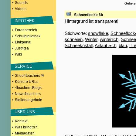
•
Sounds
Gehe zu
•
Videos
Schneeflocke 6b
Hintergrund ist transparent!
INFOTHEK
•
Forenbereich
Stichworte:
snowflake
,
Schneeflock
•
Schulbibliothek
schneien
,
Winter
,
winterlich
,
Schnee
•
Linkportal
Schneekristall
,
Anlaut Sch
,
blau
,
Illu
•
Just4tea
•
Wiki
SERVICE
•
Shop4teachers
•
Kürzere URLs
•
4teachers Blogs
•
News4teachers
•
Stellenangebote
ÜBER UNS
•
Kontakt
•
Was bringt's?
•
Mediadaten