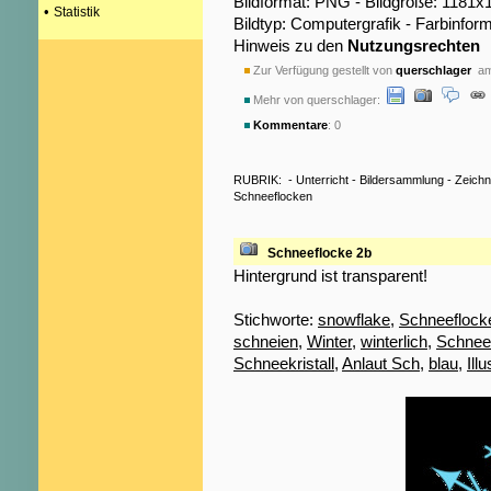
Bildformat: PNG - Bildgröße: 1181x
•
Statistik
Bildtyp: Computergrafik - Farbinfor
Hinweis zu den
Nutzungsrechten
Zur Verfügung gestellt von
querschlager
am 
Mehr von querschlager:
Kommentare
: 0
RUBRIK:
-
Unterricht
-
Bildersammlung
-
Zeich
Schneeflocken
Schneeflocke 2b
Hintergrund ist transparent!
Stichworte:
snowflake
,
Schneeflock
schneien
,
Winter
,
winterlich
,
Schnee
Schneekristall
,
Anlaut Sch
,
blau
,
Illu