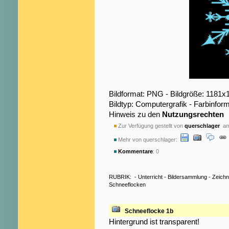
Bildformat: PNG - Bildgröße: 1181x
Bildtyp: Computergrafik - Farbinfor
Hinweis zu den
Nutzungsrechten
Zur Verfügung gestellt von
querschlager
am 
Mehr von querschlager:
Kommentare
: 0
RUBRIK:
-
Unterricht
-
Bildersammlung
-
Zeich
Schneeflocken
Schneeflocke 1b
Hintergrund ist transparent!