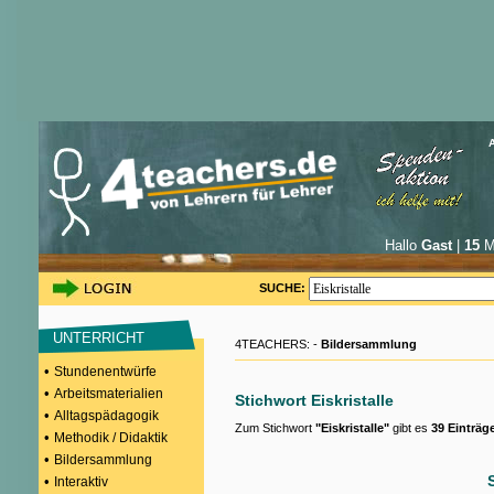
Hallo
Gast
|
15
Mi
SUCHE:
UNTERRICHT
4TEACHERS: -
Bildersammlung
•
Stundenentwürfe
•
Arbeitsmaterialien
Stichwort Eiskristalle
•
Alltagspädagogik
Zum Stichwort
"Eiskristalle"
gibt es
39 Einträg
•
Methodik / Didaktik
•
Bildersammlung
•
Interaktiv