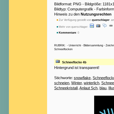
Bildformat: PNG - Bildgröße: 1181x
Bildtyp: Computergrafik - Farbinfor
Hinweis zu den
Nutzungsrechten
Zur Verfügung gestellt von
querschlager
am 
Mehr von querschlager:
Kommentare
: 0
RUBRIK:
-
Unterricht
-
Bildersammlung
-
Zeich
Schneeflocken
Schneeflocke 4b
Hintergrund ist transparent!
Stichworte:
snowflake
,
Schneeflock
schneien
,
Winter
,
winterlich
,
Schnee
Schneekristall
,
Anlaut Sch
,
blau
,
Illu