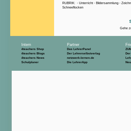
RUBRIK:
-
Unterricht
-
Bildersammlung
-
Zeich
Schneeflocken
Gehe zu
Intern
Partner
Fri
4teachers Shop
Das LehrerPanel
ZU
4teachers Blogs
Der Lehrerselbstverlag
Der
4teachers News
netzwerk-lernen.de
Leh
Schulplaner
Die LehrerApp
Neu