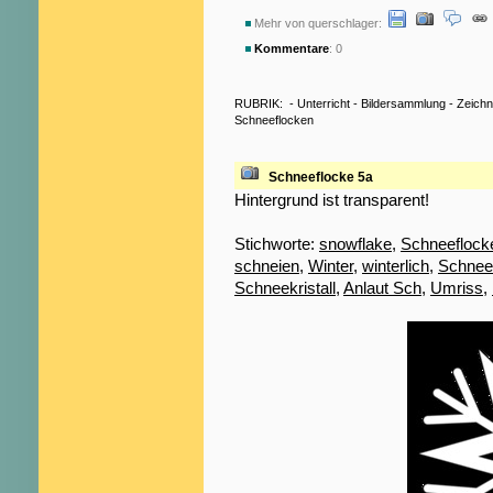
Mehr von querschlager:
Kommentare
: 0
RUBRIK:
-
Unterricht
-
Bildersammlung
-
Zeich
Schneeflocken
Schneeflocke 5a
Hintergrund ist transparent!
Stichworte:
snowflake
,
Schneeflock
schneien
,
Winter
,
winterlich
,
Schnee
Schneekristall
,
Anlaut Sch
,
Umriss
,