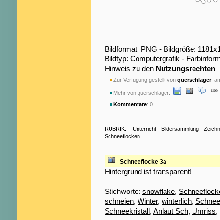
Bildformat: PNG - Bildgröße: 1181x
Bildtyp: Computergrafik - Farbinfo
Hinweis zu den
Nutzungsrechten
Zur Verfügung gestellt von
querschlager
am 
Mehr von querschlager:
Kommentare
: 0
RUBRIK:
-
Unterricht
-
Bildersammlung
-
Zeich
Schneeflocken
Schneeflocke 3a
Hintergrund ist transparent!
Stichworte:
snowflake
,
Schneeflock
schneien
,
Winter
,
winterlich
,
Schnee
Schneekristall
,
Anlaut Sch
,
Umriss
,