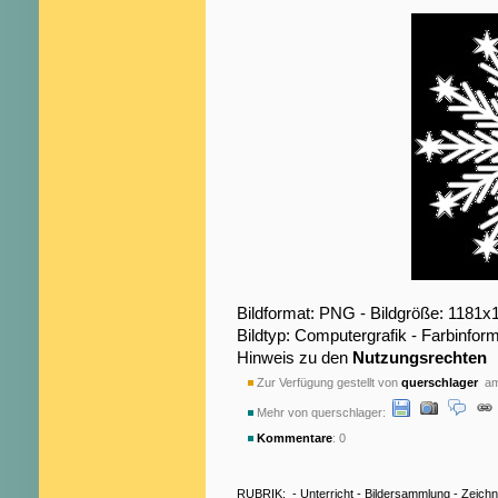
Bildformat: PNG - Bildgröße: 1181x
Bildtyp: Computergrafik - Farbinfo
Hinweis zu den
Nutzungsrechten
Zur Verfügung gestellt von
querschlager
am 
Mehr von querschlager:
Kommentare
: 0
RUBRIK:
-
Unterricht
-
Bildersammlung
-
Zeich