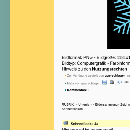
Bildformat: PNG - Bildgröße: 1181x
Bildtyp: Computergrafik - Farbinfor
Hinweis zu den
Nutzungsrechten
Zur Verfügung gestellt von
querschlager
am 
Mehr von querschlager:
Kommentare
: 0
RUBRIK:
-
Unterricht
-
Bildersammlung
-
Zeich
Schneeflocken
Schneeflocke 4a
Hintergrund ist transparent!