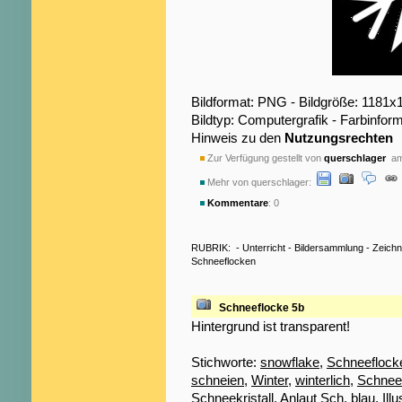
Bildformat: PNG - Bildgröße: 1181x
Bildtyp: Computergrafik - Farbinfo
Hinweis zu den
Nutzungsrechten
Zur Verfügung gestellt von
querschlager
am 
Mehr von querschlager:
Kommentare
: 0
RUBRIK:
-
Unterricht
-
Bildersammlung
-
Zeich
Schneeflocken
Schneeflocke 5b
Hintergrund ist transparent!
Stichworte:
snowflake
,
Schneeflock
schneien
,
Winter
,
winterlich
,
Schnee
Schneekristall
,
Anlaut Sch
,
blau
,
Illu