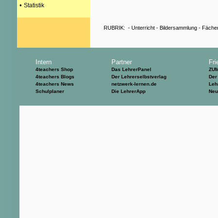
•
Statistik
RUBRIK:
-
Unterricht
-
Bildersammlung
-
Fäche
Intern
Partner
Fri
4teachers Shop
Das LehrerPanel
ZU
4teachers Blogs
Der Lehrerselbstverlag
Der
4teachers News
netzwerk-lernen.de
Leh
Schulplaner
Die LehrerApp
Neu