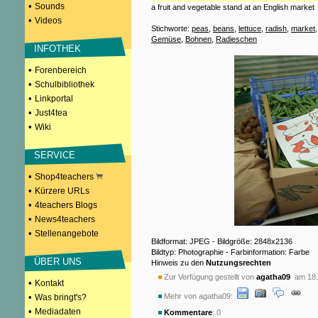
•
Sounds
a fruit and vegetable stand at an English market
•
Videos
Stichworte:
peas
,
beans
,
lettuce
,
radish
,
market
Gemüse
,
Bohnen
,
Radieschen
INFOTHEK
•
Forenbereich
•
Schulbibliothek
•
Linkportal
•
Just4tea
•
Wiki
SERVICE
•
Shop4teachers
•
Kürzere URLs
•
4teachers Blogs
•
News4teachers
•
Stellenangebote
Bildformat: JPEG - Bildgröße: 2848x2136
Bildtyp: Photographie - Farbinformation: Farbe
ÜBER UNS
Hinweis zu den
Nutzungsrechten
Zur Verfügung gestellt von
agatha09
am 18.
•
Kontakt
Mehr von agatha09:
•
Was bringt's?
•
Mediadaten
Kommentare
: 0