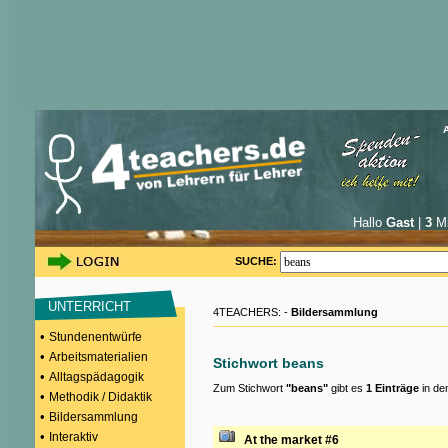
Hallo
Gast
|
3
Mi
SUCHE:
UNTERRICHT
4TEACHERS: -
Bildersammlung
•
Stundenentwürfe
•
Arbeitsmaterialien
Stichwort beans
•
Alltagspädagogik
Zum Stichwort
"beans"
gibt es
1 Einträge
in de
•
Methodik / Didaktik
•
Bildersammlung
•
Interaktiv
At the market #6