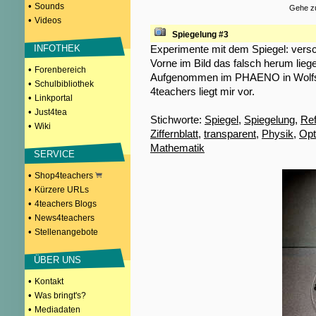
•
Sounds
Gehe zu
•
Videos
Spiegelung #3
Experimente mit dem Spiegel: verschi
INFOTHEK
Vorne im Bild das falsch herum liegen
•
Forenbereich
Aufgenommen im PHAENO in Wolfsbu
•
Schulbibliothek
4teachers liegt mir vor.
•
Linkportal
•
Just4tea
Stichworte:
Spiegel
,
Spiegelung
,
Ref
•
Wiki
Ziffernblatt
,
transparent
,
Physik
,
Opt
Mathematik
SERVICE
•
Shop4teachers
•
Kürzere URLs
•
4teachers Blogs
•
News4teachers
•
Stellenangebote
ÜBER UNS
•
Kontakt
•
Was bringt's?
•
Mediadaten