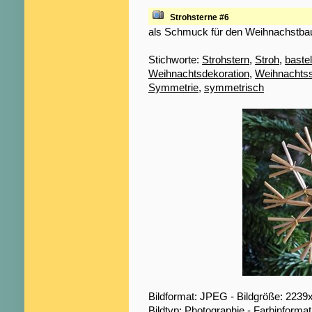
Strohsterne #6
als Schmuck für den Weihnachstb
Stichworte:
Strohstern
,
Stroh
,
baste
Weihnachtsdekoration
,
Weihnachts
Symmetrie
,
symmetrisch
Bildformat: JPEG - Bildgröße: 2239
Bildtyp: Photographie - Farbinformat