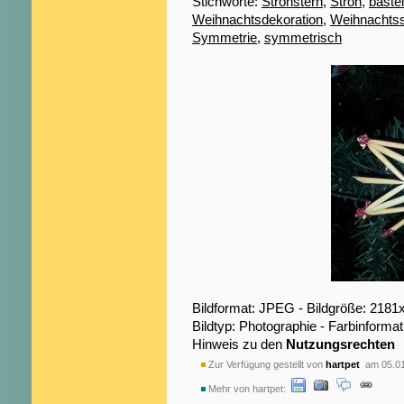
Stichworte:
Strohstern
,
Stroh
,
baste
Weihnachtsdekoration
,
Weihnachts
Symmetrie
,
symmetrisch
Bildformat: JPEG - Bildgröße: 2181
Bildtyp: Photographie - Farbinformat
Hinweis zu den
Nutzungsrechten
Zur Verfügung gestellt von
hartpet
am 05.01
Mehr von hartpet: