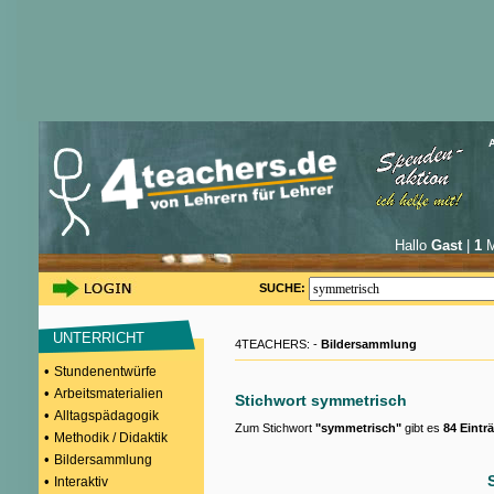
Hallo
Gast
|
1
M
SUCHE:
UNTERRICHT
4TEACHERS: -
Bildersammlung
•
Stundenentwürfe
•
Arbeitsmaterialien
Stichwort symmetrisch
•
Alltagspädagogik
Zum Stichwort
"symmetrisch"
gibt es
84 Eintr
•
Methodik / Didaktik
•
Bildersammlung
•
Interaktiv