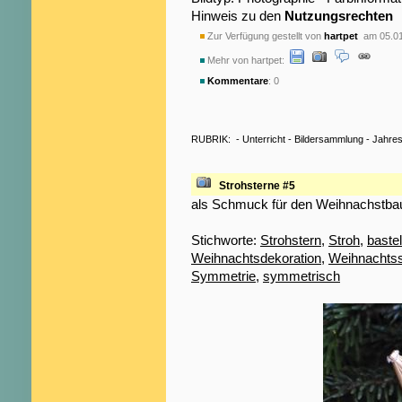
Hinweis zu den
Nutzungsrechten
Zur Verfügung gestellt von
hartpet
am 05.01
Mehr von hartpet:
Kommentare
: 0
RUBRIK:
-
Unterricht
-
Bildersammlung
-
Jahres
Strohsterne #5
als Schmuck für den Weihnachstb
Stichworte:
Strohstern
,
Stroh
,
baste
Weihnachtsdekoration
,
Weihnachts
Symmetrie
,
symmetrisch