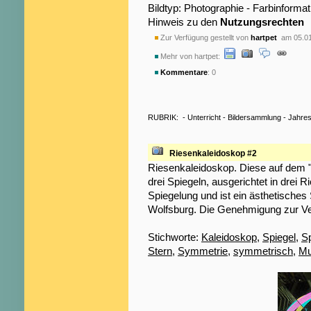
Bildtyp: Photographie - Farbinformat
Hinweis zu den
Nutzungsrechten
Zur Verfügung gestellt von
hartpet
am 05.01
Mehr von hartpet:
Kommentare
: 0
RUBRIK:
-
Unterricht
-
Bildersammlung
-
Jahres
Riesenkaleidoskop #2
Riesenkaleidoskop. Diese auf dem 
drei Spiegeln, ausgerichtet in drei
Spiegelung und ist ein ästhetisc
Wolfsburg. Die Genehmigung zur Verö
Stichworte:
Kaleidoskop
,
Spiegel
,
S
Stern
,
Symmetrie
,
symmetrisch
,
Mu