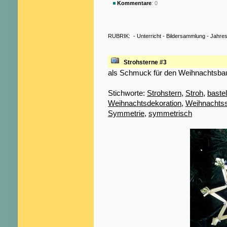
Kommentare
: 0
RUBRIK:
-
Unterricht
-
Bildersammlung
-
Jahres
Strohsterne #3
als Schmuck für den Weihnachtsb
Stichworte:
Strohstern
,
Stroh
,
baste
Weihnachtsdekoration
,
Weihnachts
Symmetrie
,
symmetrisch