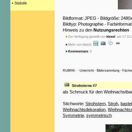
•
Statistik
Bildformat: JPEG - Bildgröße: 2480
Bildtyp: Photographie - Farbinformat
Hinweis zu den
Nutzungsrechten
Zur Verfügung gestellt von
klexel
am 17.10.
Mehr von klexel:
Kommentare
: 0
RUBRIK:
-
Unterricht
-
Bildersammlung
-
Fäche
Strohsterne #7
als Schmuck für den Weihnachstb
Stichworte:
Strohstern
,
Stroh
,
baste
Weihnachtsdekoration
,
Weihnachts
Symmetrie
,
symmetrisch