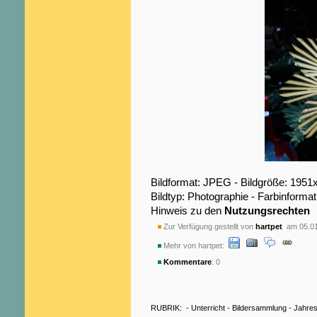
Bildformat: JPEG - Bildgröße: 1951
Bildtyp: Photographie - Farbinformat
Hinweis zu den
Nutzungsrechten
Zur Verfügung gestellt von
hartpet
am 05.01
Mehr von hartpet:
Kommentare
: 0
RUBRIK:
-
Unterricht
-
Bildersammlung
-
Jahres