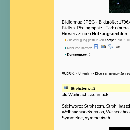
Bildformat: JPEG - Bildgröße: 1796
Bildtyp: Photographie - Farbinformat
Hinweis zu den
Nutzungsrechten
Zur Verfügung gestellt von
hartpet
am 05.01
Mehr von hartpet:
Kommentare
: 0
RUBRIK:
-
Unterricht
-
Bildersammlung
-
Jahres
Strohsterne #2
als Weihnachtsschmuck
Stichworte:
Strohstern
,
Stroh
,
baste
Weihnachtsdekoration
,
Weihnachts
Symmetrie
,
symmetrisch