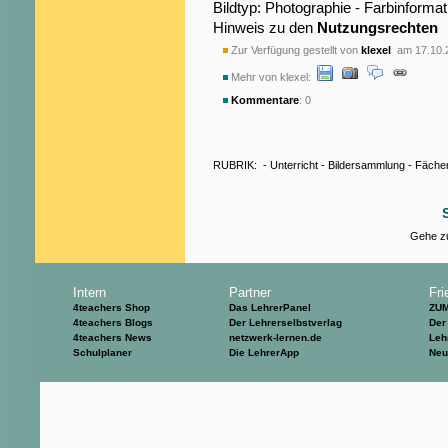
Bildtyp: Photographie - Farbinformat
Hinweis zu den
Nutzungsrechten
Zur Verfügung gestellt von
klexel
am 17.10.
Mehr von klexel:
Kommentare
: 0
RUBRIK:
-
Unterricht
-
Bildersammlung
-
Fäche
Gehe zu
Intern
Partner
Fri
4teachers Shop
Das LehrerPanel
ZU
4teachers Blogs
Der Lehrerselbstverlag
Der
4teachers News
netzwerk-lernen.de
Leh
Schulplaner
Die LehrerApp
Neu