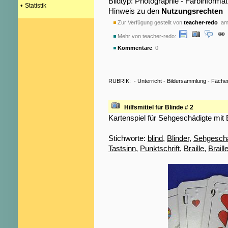
Bildtyp: Photographie - Farbinformat
•
Statistik
Hinweis zu den
Nutzungsrechten
Zur Verfügung gestellt von
teacher-redo
am 
Mehr von teacher-redo:
Kommentare
: 0
RUBRIK:
-
Unterricht
-
Bildersammlung
-
Fäche
Hilfsmittel für Blinde # 2
Kartenspiel für Sehgeschädigte mit Br
Stichworte:
blind
,
Blinder
,
Sehgeschä
Tastsinn
,
Punktschrift
,
Braille
,
Braill