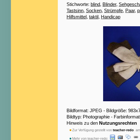
Stichworte:
blind
,
Blinder
,
Sehgeschä
Tastsinn
,
Socken
,
Strümpfe
,
Paar
,
p
Hilfsmittel
,
taktil
,
Handicap
Bildformat: JPEG - Bildgröße: 983x
Bildtyp: Photographie - Farbinformat
Hinweis zu den
Nutzungsrechten
Zur Verfügung gestellt von
teacher-redo
am 
Mehr von teacher-redo: