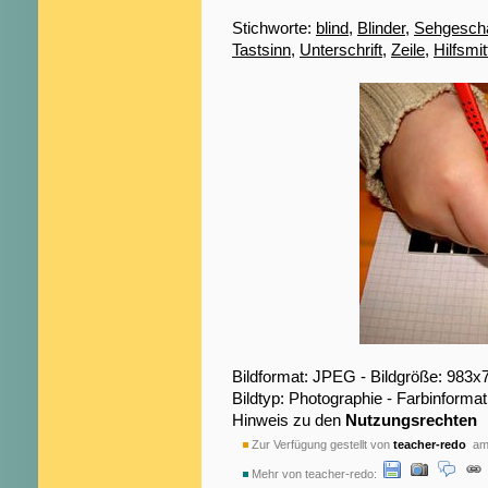
Stichworte:
blind
,
Blinder
,
Sehgeschä
Tastsinn
,
Unterschrift
,
Zeile
,
Hilfsmit
Bildformat: JPEG - Bildgröße: 983x
Bildtyp: Photographie - Farbinformat
Hinweis zu den
Nutzungsrechten
Zur Verfügung gestellt von
teacher-redo
am 
Mehr von teacher-redo: