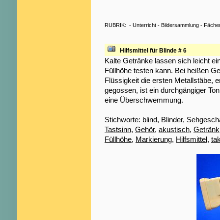
RUBRIK:
-
Unterricht
-
Bildersammlung
-
Fäche
Hilfsmittel für Blinde # 6
Kalte Getränke lassen sich leicht 
Füllhöhe testen kann. Bei heißen Get
Flüssigkeit die ersten Metallstäbe, 
gegossen, ist ein durchgängiger Ton
eine Überschwemmung.
Stichworte:
blind
,
Blinder
,
Sehgeschä
Tastsinn
,
Gehör
,
akustisch
,
Getränk
Füllhöhe
,
Markierung
,
Hilfsmittel
,
tak