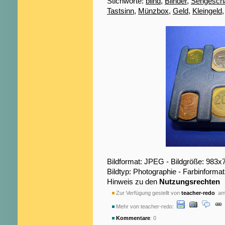
Stichworte:
blind
,
Blinder
,
Sehgeschä
Tastsinn
,
Münzbox
,
Geld
,
Kleingeld
Bildformat: JPEG - Bildgröße: 983x
Bildtyp: Photographie - Farbinformat
Hinweis zu den
Nutzungsrechten
Zur Verfügung gestellt von
teacher-redo
am 
Mehr von teacher-redo:
Kommentare
: 0