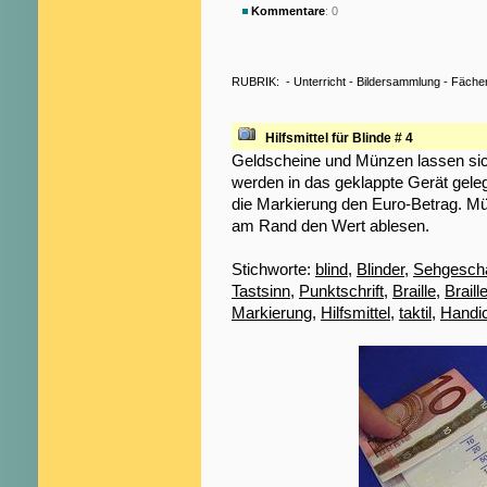
Kommentare
: 0
RUBRIK:
-
Unterricht
-
Bildersammlung
-
Fäche
Hilfsmittel für Blinde # 4
Geldscheine und Münzen lassen sic
werden in das geklappte Gerät gel
die Markierung den Euro-Betrag. M
am Rand den Wert ablesen.
Stichworte:
blind
,
Blinder
,
Sehgeschä
Tastsinn
,
Punktschrift
,
Braille
,
Braill
Markierung
,
Hilfsmittel
,
taktil
,
Handi