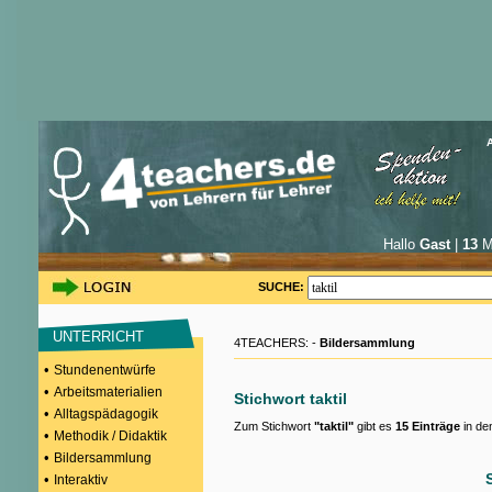
Hallo
Gast
|
13
Mi
SUCHE:
UNTERRICHT
4TEACHERS: -
Bildersammlung
•
Stundenentwürfe
•
Arbeitsmaterialien
Stichwort taktil
•
Alltagspädagogik
Zum Stichwort
"taktil"
gibt es
15 Einträge
in de
•
Methodik / Didaktik
•
Bildersammlung
•
Interaktiv