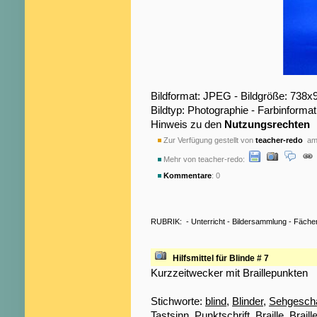
Bildformat: JPEG - Bildgröße: 738x
Bildtyp: Photographie - Farbinformat
Hinweis zu den
Nutzungsrechten
Zur Verfügung gestellt von
teacher-redo
am 
Mehr von teacher-redo:
Kommentare
: 0
RUBRIK:
-
Unterricht
-
Bildersammlung
-
Fäche
Hilfsmittel für Blinde # 7
Kurzzeitwecker mit Braillepunkten
Stichworte:
blind
,
Blinder
,
Sehgeschä
Tastsinn
,
Punktschrift
,
Braille
,
Braill