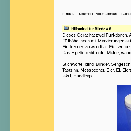
RUBRIK:
-
Unterricht
-
Bildersammlung
-
Fäche
Hilfsmittel für Blinde # 8
Dieses Gerät hat zwei Funktionen.
Füllhöhe innen mit Markierungen auße
Eiertrenner verwendbar. Eier werde
Das Eigelb bleibt in der Mulde, wäh
Stichworte:
blind
,
Blinder
,
Sehgeschä
Tastsinn
,
Messbecher
,
Eier
,
Ei
,
Eier
taktil
,
Handicap