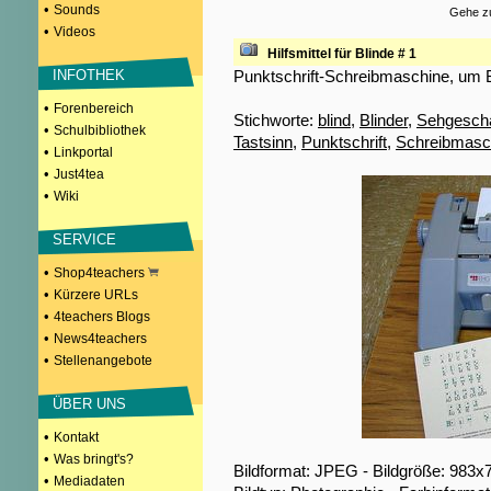
•
Sounds
Gehe zu
•
Videos
Hilfsmittel für Blinde # 1
Punktschrift-Schreibmaschine, um Br
INFOTHEK
•
Forenbereich
Stichworte:
blind
,
Blinder
,
Sehgeschä
•
Schulbibliothek
Tastsinn
,
Punktschrift
,
Schreibmasc
•
Linkportal
•
Just4tea
•
Wiki
SERVICE
•
Shop4teachers
•
Kürzere URLs
•
4teachers Blogs
•
News4teachers
•
Stellenangebote
ÜBER UNS
•
Kontakt
•
Was bringt's?
Bildformat: JPEG - Bildgröße: 983x
•
Mediadaten