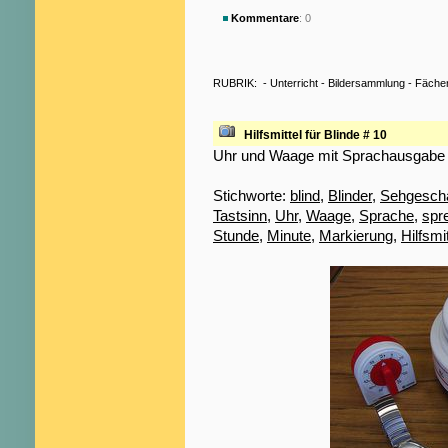
Kommentare
: 0
RUBRIK:
-
Unterricht
-
Bildersammlung
-
Fäche
Hilfsmittel für Blinde # 10
Uhr und Waage mit Sprachausgabe
Stichworte:
blind
,
Blinder
,
Sehgeschä
Tastsinn
,
Uhr
,
Waage
,
Sprache
,
spr
Stunde
,
Minute
,
Markierung
,
Hilfsmit