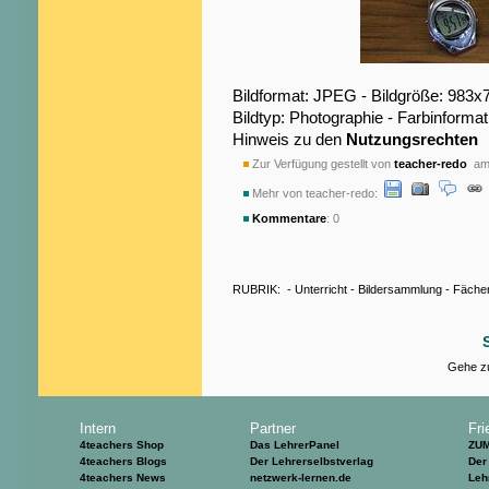
Bildformat: JPEG - Bildgröße: 983x
Bildtyp: Photographie - Farbinformat
Hinweis zu den
Nutzungsrechten
Zur Verfügung gestellt von
teacher-redo
am 
Mehr von teacher-redo:
Kommentare
: 0
RUBRIK:
-
Unterricht
-
Bildersammlung
-
Fäche
Gehe zu
Intern
Partner
Fri
4teachers Shop
Das LehrerPanel
ZU
4teachers Blogs
Der Lehrerselbstverlag
Der
4teachers News
netzwerk-lernen.de
Leh