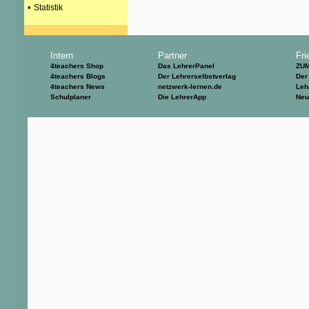
•
Statistik
Intern
Partner
Fri
4teachers Shop
Das LehrerPanel
ZU
4teachers Blogs
Der Lehrerselbstverlag
Der
4teachers News
netzwerk-lernen.de
Leh
Schulplaner
Die LehrerApp
Neu