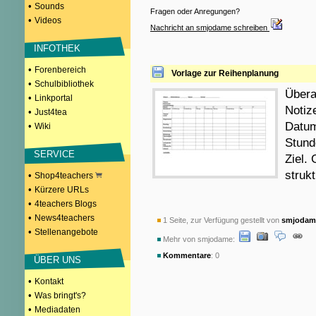
•
Sounds
Fragen oder Anregungen?
•
Videos
Nachricht an smjodame schreiben
INFOTHEK
•
Forenbereich
Vorlage zur Reihenplanung
•
Schulbibliothek
Übera
•
Linkportal
Notiz
•
Just4tea
Datum
•
Wiki
Stund
SERVICE
Ziel.
strukt
•
Shop4teachers
•
Kürzere URLs
•
4teachers Blogs
•
News4teachers
1 Seite, zur Verfügung gestellt von
smjodam
•
Stellenangebote
Mehr von smjodame:
Kommentare
: 0
ÜBER UNS
•
Kontakt
•
Was bringt's?
•
Mediadaten