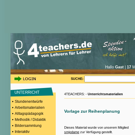
Hallo
Gast
|
17
Mi
SUCHE:
UNTERRICHT
4TEACHERS: -
Unterrichtsmaterialien
•
Stundenentwürfe
•
Arbeitsmaterialien
Vorlage zur Reihenplanung
•
Alltagspädagogik
•
Methodik / Didaktik
•
Bildersammlung
Dieses Material wurde von unserem Mitglied
•
Interaktiv
smjodame
zur Verfügung gestellt.