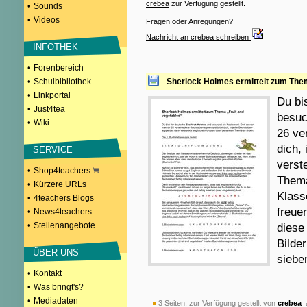
crebea
zur Verfügung gestellt.
•
Sounds
•
Videos
Fragen oder Anregungen?
Nachricht an crebea schreiben
INFOTHEK
•
Forenbereich
•
Schulbibliothek
Sherlock Holmes ermittelt zum Them
•
Linkportal
Du bi
•
Just4tea
besuc
•
Wiki
26 ve
dich,
SERVICE
verst
•
Shop4teachers
Thema
•
Kürzere URLs
Klass
•
4teachers Blogs
freue
•
News4teachers
•
Stellenangebote
diese
Bilde
ÜBER UNS
siebe
•
Kontakt
•
Was bringt's?
•
Mediadaten
3 Seiten, zur Verfügung gestellt von
crebea
a