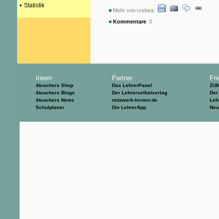
•
Statistik
Mehr von crebea:
Kommentare
: 0
Intern
Partner
Fri
4teachers Shop
Das LehrerPanel
ZU
4teachers Blogs
Der Lehrerselbstverlag
Der
4teachers News
netzwerk-lernen.de
Leh
Schulplaner
Die LehrerApp
Neu