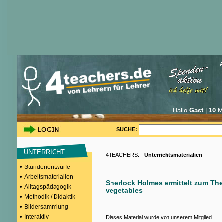
Hallo
Gast
|
10
Mi
SUCHE:
UNTERRICHT
4TEACHERS: -
Unterrichtsmaterialien
•
Stundenentwürfe
•
Arbeitsmaterialien
Sherlock Holmes ermittelt zum Th
•
Alltagspädagogik
vegetables
•
Methodik / Didaktik
•
Bildersammlung
•
Interaktiv
Dieses Material wurde von unserem Mitglied