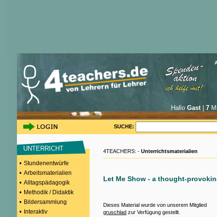
Hallo
Gast
|
7
Mi
SUCHE:
UNTERRICHT
4TEACHERS: -
Unterrichtsmaterialien
•
Stundenentwürfe
•
Arbeitsmaterialien
Let Me Show - a thought-provoki
•
Alltagspädagogik
•
Methodik / Didaktik
•
Bildersammlung
Dieses Material wurde von unserem Mitglied
•
Interaktiv
gruschlad
zur Verfügung gestellt.