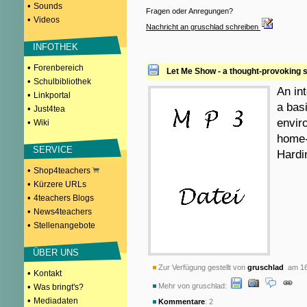
•
Sounds
Fragen oder Anregungen?
•
Videos
Nachricht an gruschlad schreiben
INFOTHEK
•
Forenbereich
Let Me Show - a thought-provoking 
•
Schulbibliothek
An in
•
Linkportal
a bas
•
Just4tea
envir
•
Wiki
home-
SERVICE
Hardi
•
Shop4teachers
•
Kürzere URLs
•
4teachers Blogs
•
News4teachers
•
Stellenangebote
ÜBER UNS
Zur Verfügung gestellt von
gruschlad
am 16
•
Kontakt
•
Mehr von gruschlad:
Was bringt's?
•
Mediadaten
Kommentare
: 2