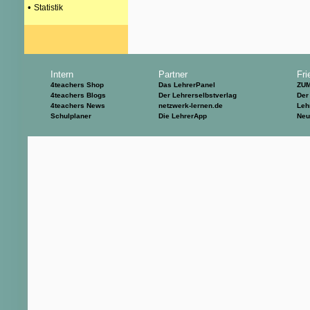
•
Statistik
Intern
Partner
Fri
4teachers Shop
Das LehrerPanel
ZU
4teachers Blogs
Der Lehrerselbstverlag
Der
4teachers News
netzwerk-lernen.de
Leh
Schulplaner
Die LehrerApp
Neu