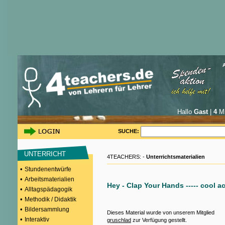
Hallo
Gast
|
4
Mi
SUCHE:
UNTERRICHT
4TEACHERS: -
Unterrichtsmaterialien
•
Stundenentwürfe
•
Arbeitsmaterialien
Hey - Clap Your Hands ----- cool a
•
Alltagspädagogik
•
Methodik / Didaktik
•
Bildersammlung
Dieses Material wurde von unserem Mitglied
•
Interaktiv
gruschlad
zur Verfügung gestellt.