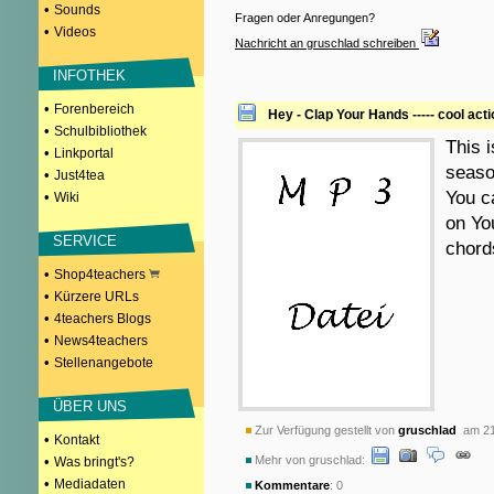
•
Sounds
Fragen oder Anregungen?
•
Videos
Nachricht an gruschlad schreiben
INFOTHEK
•
Forenbereich
Hey - Clap Your Hands ----- cool act
•
Schulbibliothek
This i
•
Linkportal
season
•
Just4tea
You c
•
Wiki
on Yo
SERVICE
chord
•
Shop4teachers
•
Kürzere URLs
•
4teachers Blogs
•
News4teachers
•
Stellenangebote
ÜBER UNS
Zur Verfügung gestellt von
gruschlad
am 21
•
Kontakt
•
Mehr von gruschlad:
Was bringt's?
•
Mediadaten
Kommentare
: 0