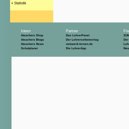
•
Statistik
Intern
Partner
Fri
4teachers Shop
Das LehrerPanel
ZU
4teachers Blogs
Der Lehrerselbstverlag
Der
4teachers News
netzwerk-lernen.de
Leh
Schulplaner
Die LehrerApp
Neu