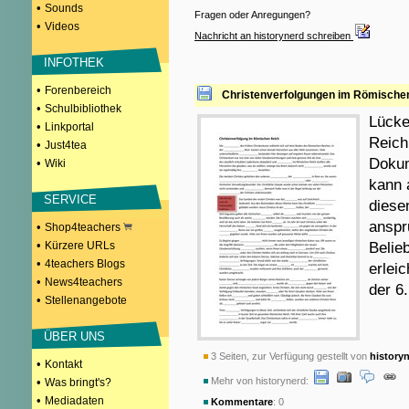
•
Sounds
Fragen oder Anregungen?
•
Videos
Nachricht an historynerd schreiben
INFOTHEK
•
Forenbereich
Christenverfolgungen im Römische
•
Schulbibliothek
Lücke
•
Linkportal
Reich
•
Just4tea
Dokum
•
Wiki
kann 
SERVICE
diese
anspr
•
Shop4teachers
•
Kürzere URLs
Belie
•
4teachers Blogs
erleic
•
News4teachers
der 6
•
Stellenangebote
ÜBER UNS
3 Seiten, zur Verfügung gestellt von
history
•
Kontakt
•
Mehr von historynerd:
Was bringt's?
•
Mediadaten
Kommentare
: 0