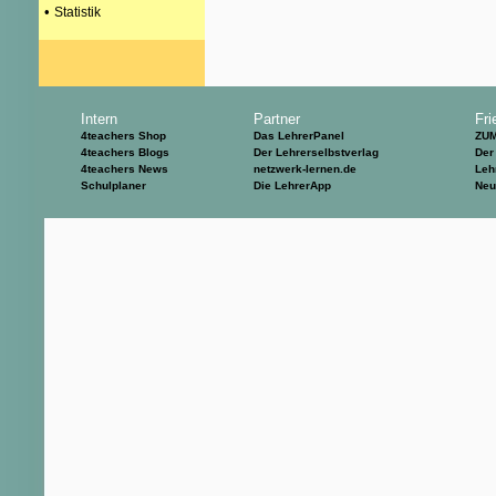
•
Statistik
Intern
Partner
Fri
4teachers Shop
Das LehrerPanel
ZU
4teachers Blogs
Der Lehrerselbstverlag
Der
4teachers News
netzwerk-lernen.de
Leh
Schulplaner
Die LehrerApp
Neu