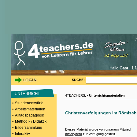
Hallo
Gast
|
1
M
SUCHE:
UNTERRICHT
4TEACHERS: -
Unterrichtsmaterialien
•
Stundenentwürfe
•
Arbeitsmaterialien
Christenverfolgungen im Römisch
•
Alltagspädagogik
•
Methodik / Didaktik
•
Bildersammlung
Dieses Material wurde von unserem Mitglied
•
Interaktiv
historynerd
zur Verfügung gestellt.