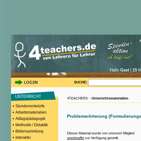
Hallo
Gast
|
15
Mi
SUCHE:
UNTERRICHT
4TEACHERS: -
Unterrichtsmaterialien
•
Stundenentwürfe
•
Arbeitsmaterialien
Problemerörterung (Formulierungs
•
Alltagspädagogik
•
Methodik / Didaktik
•
Bildersammlung
Dieses Material wurde von unserem Mitglied
•
Interaktiv
sportmuffin
zur Verfügung gestellt.