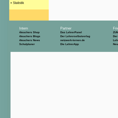
•
Statistik
Intern
Partner
Fri
4teachers Shop
Das LehrerPanel
ZU
4teachers Blogs
Der Lehrerselbstverlag
Der
4teachers News
netzwerk-lernen.de
Leh
Schulplaner
Die LehrerApp
Neu