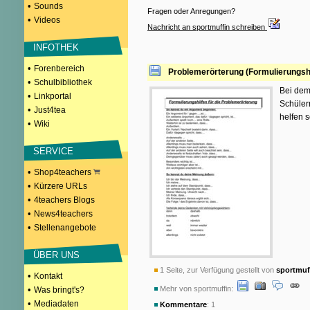
•
Sounds
Fragen oder Anregungen?
•
Videos
Nachricht an sportmuffin schreiben
INFOTHEK
•
Forenbereich
Problemerörterung (Formulierungshi
•
Schulbibliothek
Bei dem 
•
Linkportal
Schüler
•
Just4tea
helfen s
•
Wiki
SERVICE
•
Shop4teachers
•
Kürzere URLs
•
4teachers Blogs
•
News4teachers
•
Stellenangebote
ÜBER UNS
1 Seite, zur Verfügung gestellt von
sportmuf
•
Kontakt
•
Mehr von sportmuffin:
Was bringt's?
•
Mediadaten
Kommentare
: 1