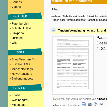
Materialien von nihaodante
•
Sounds
•
Videos
Hallo
,
INFOTHEK
an dieser Stelle findest du alle Unterrichtsmateri
Fragen oder Anregungen hast, kannst du nihaoda
•
Forenbereich
•
Schulbibliothek
Tandem Verneinung ne.. ni.. ni... und ni
•
Linkportal
Passe
•
Just4tea
•
Dossi
Wiki
4, S1
SERVICE
•
Shop4teachers
•
Kürzere URLs
•
4teachers Blogs
•
News4teachers
•
Stellenangebote
ÜBER UNS
•
Kontakt
2 Seiten, zur Verfügung gestellt von
nihaoda
•
Was bringt's?
•
Mediadaten
Mehr von nihaodante: