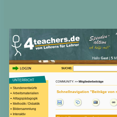
Hallo
Gast
|
5
Mi
SUCHE:
UNTERRICHT
COMMUNITY: >>
Mitgliederbeiträge
•
Stundenentwürfe
Schnellnavigation "Beiträge von 
•
Arbeitsmaterialien
•
Alltagspädagogik
•
Methodik / Didaktik
•
Bildersammlung
•
Interaktiv