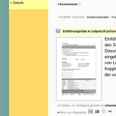
•
Statistik
Kommentare
: 0
RUBRIK:
Unterricht -
Arbeitsmaterialien
-
Fra
Einführungsfolie le subjonctif prése
Einfü
des S
Dossi
einge
von L
Koppl
die v
2 Seiten, zur Verfügung gestellt von
nihaoda
Mehr von nihaodante: