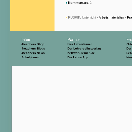
Kommentare
: 2
RUBRIK:
Unterricht -
Arbeitsmaterialien
-
Fra
Intern
Partner
Fri
4teachers Shop
Das LehrerPanel
ZU
4teachers Blogs
Der Lehrerselbstverlag
Der
4teachers News
netzwerk-lernen.de
Leh
Schulplaner
Die LehrerApp
Neu