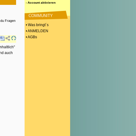
- Account aktivieren
COMMUNITY
s du Fragen
• Was bringt´s
• ANMELDEN
• AGBs
haltlich"
und auch