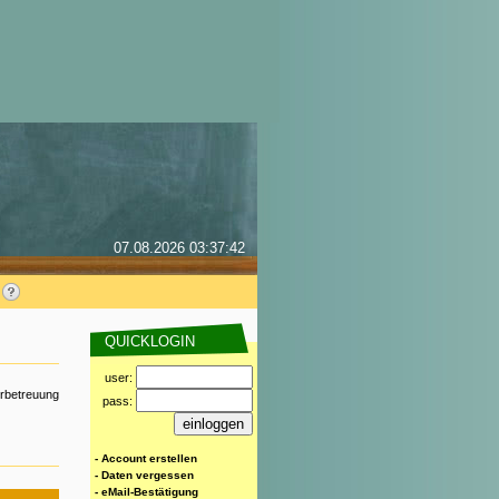
07.08.2026 03:37:42
QUICKLOGIN
user:
erbetreuung
pass:
- Account erstellen
- Daten vergessen
- eMail-Bestätigung