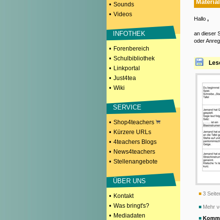
Material
•
Sounds
•
Videos
Hallo
,
INFOTHEK
an dieser S
oder Anreg
•
Forenbereich
•
Schulbibliothek
Les
•
Linkportal
•
Just4tea
•
Wiki
SERVICE
•
Shop4teachers
•
Kürzere URLs
•
4teachers Blogs
•
News4teachers
•
Stellenangebote
ÜBER UNS
3 Seite
•
Kontakt
•
Was bringt's?
Mehr v
•
Mediadaten
Komme