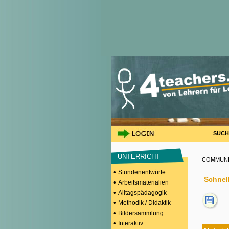
SUCH
UNTERRICHT
COMMUNI
•
Stundenentwürfe
Schnell
•
Arbeitsmaterialien
•
Alltagspädagogik
•
Methodik / Didaktik
•
Bildersammlung
•
Interaktiv