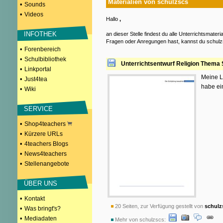
Materialien von schulzscs
•
Sounds
•
Videos
Hallo
,
INFOTHEK
an dieser Stelle findest du alle Unterrichtsmater
Fragen oder Anregungen hast, kannst du schulz
•
Forenbereich
•
Schulbibliothek
Unterrichtsentwurf Religion Thema
•
Linkportal
Meine L
•
Just4tea
habe ei
•
Wiki
SERVICE
•
Shop4teachers
•
Kürzere URLs
•
4teachers Blogs
•
News4teachers
•
Stellenangebote
ÜBER UNS
•
Kontakt
20 Seiten, zur Verfügung gestellt von
schulz
•
Was bringt's?
•
Mediadaten
Mehr von schulzscs: