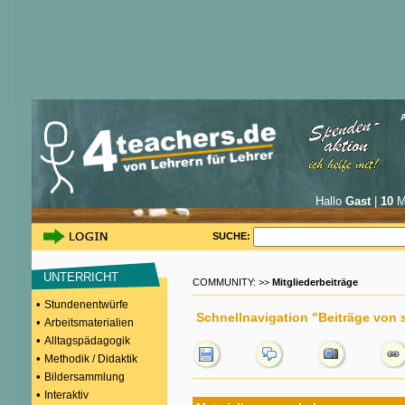
Hallo
Gast
|
10
Mi
SUCHE:
UNTERRICHT
COMMUNITY: >>
Mitgliederbeiträge
•
Stundenentwürfe
Schnellnavigation "Beiträge von 
•
Arbeitsmaterialien
•
Alltagspädagogik
•
Methodik / Didaktik
•
Bildersammlung
•
Interaktiv