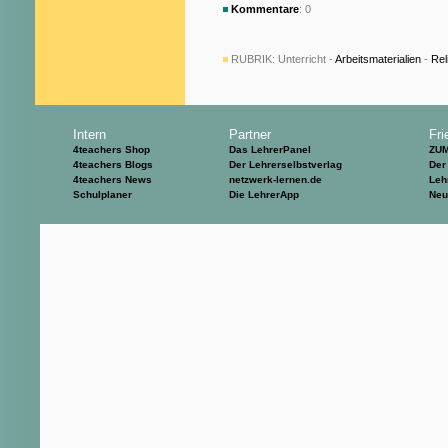
Kommentare
: 0
RUBRIK:
Unterricht -
Arbeitsmaterialien
-
Rel
Intern
Partner
Fri
4teachers Shop
Das LehrerPanel
ZU
4teachers Blogs
Der Lehrerselbstverlag
Der
4teachers News
netzwerk-lernen.de
Leh
Schulplaner
Die LehrerApp
Neu