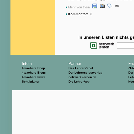
Mehr von theia:
Kommentare
: 0
In unseren Listen nichts 
Intern
Partner
Fri
4teachers Shop
Das LehrerPanel
ZU
4teachers Blogs
Der Lehrerselbstverlag
Der
4teachers News
netzwerk-lernen.de
Leh
Schulplaner
Die LehrerApp
Neu