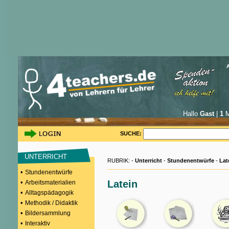
Hallo
Gast
|
1
M
SUCHE:
UNTERRICHT
RUBRIK: -
Unterricht
-
Stundenentwürfe
-
Lat
•
Stundenentwürfe
•
Latein
Arbeitsmaterialien
•
Alltagspädagogik
•
Methodik / Didaktik
•
Bildersammlung
•
Interaktiv