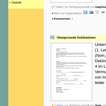
•
Statistik
7 Seiten, zur Verfügung gestellt von
magistra
Mehr von magistralatina:
Kommentare
: 2
Übungsstunde Deklinationen
Unterr
(1. Le
(Nom,
Deklin
4 im 
Vermut
von In
leider
2 Seiten, zur Verfügung gestellt von
theia
am 