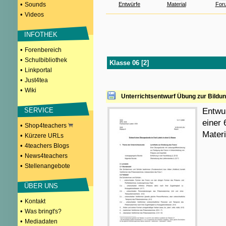
•
Sounds
Entwürfe
Material
For
•
Videos
INFOTHEK
•
Forenbereich
•
Schulbibliothek
Klasse 06 [2]
•
Linkportal
•
Just4tea
•
Wiki
Unterrichtsentwurf Übung zur Bildu
SERVICE
Entwur
einer 
•
Shop4teachers
Materi
•
Kürzere URLs
•
4teachers Blogs
•
News4teachers
•
Stellenangebote
ÜBER UNS
•
Kontakt
•
Was bringt's?
•
Mediadaten