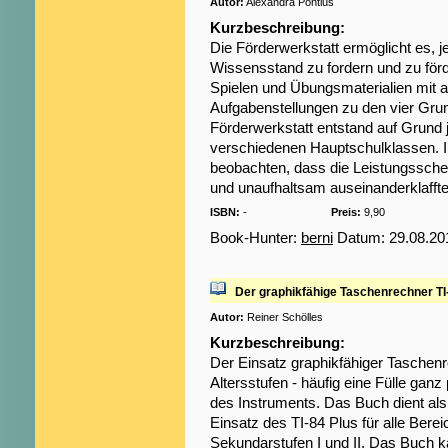
Autor:
Alexandra Pontius
Kurzbeschreibung:
Die Förderwerkstatt ermöglicht es, 
Wissensstand zu fordern und zu för
Spielen und Übungsmaterialien mit 
Aufgabenstellungen zu den vier Grun
Förderwerkstatt entstand auf Grund 
verschiedenen Hauptschulklassen. 
beobachten, dass die Leistungssche
und unaufhaltsam auseinanderklaffte
ISBN:
-
Preis:
9,90
Book-Hunter:
berni
Datum: 29.08.20
Der graphikfähige Taschenrechner TI-
Autor:
Reiner Schölles
Kurzbeschreibung:
Der Einsatz graphikfähiger Taschenre
Altersstufen - häufig eine Fülle gan
des Instruments. Das Buch dient al
Einsatz des TI-84 Plus für alle Bere
Sekundarstufen I und II. Das Buch 