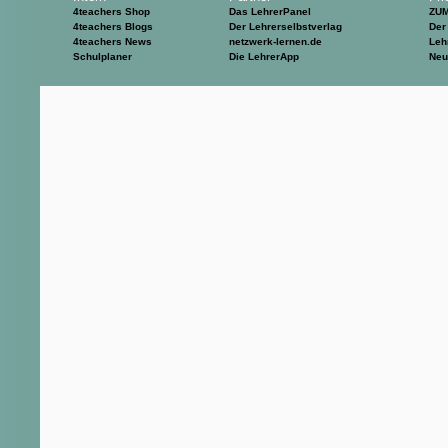
4teachers Shop
Das LehrerPanel
ZU
4teachers Blogs
Der Lehrerselbstverlag
Der
4teachers News
netzwerk-lernen.de
Leh
Schulplaner
Die LehrerApp
Neu