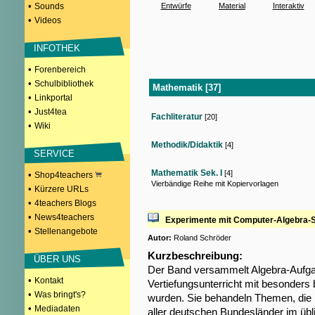
•
Sounds
Entwürfe
Material
Interaktiv
•
Videos
INFOTHEK
•
Forenbereich
•
Schulbibliothek
Mathematik [37]
•
Linkportal
•
Just4tea
Fachliteratur
[20]
•
Wiki
Methodik/Didaktik
[4]
SERVICE
Mathematik Sek. I
[4]
•
Shop4teachers
Vierbändige Reihe mit Kopiervorlagen
•
Kürzere URLs
•
4teachers Blogs
•
News4teachers
Experimente mit Computer-Algebra
•
Stellenangebote
Autor:
Roland Schröder
Kurzbeschreibung:
ÜBER UNS
Der Band versammelt Algebra-Aufgab
•
Kontakt
Vertiefungsunterricht mit besonder
•
Was bringt's?
wurden. Sie behandeln Themen, die 
•
Mediadaten
aller deutschen Bundesländer im übl