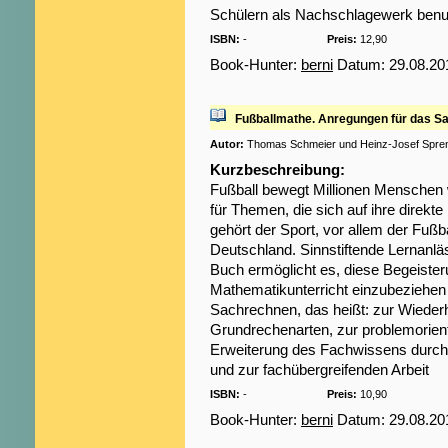
Schülern als Nachschlagewerk benu
ISBN:
-
Preis:
12,90
Book-Hunter:
berni
Datum: 29.08.20
Fußballmathe. Anregungen für das S
Autor:
Thomas Schmeier und Heinz-Josef Spr
Kurzbeschreibung:
Fußball bewegt Millionen Menschen w
für Themen, die sich auf ihre dire
gehört der Sport, vor allem der Fußba
Deutschland. Sinnstiftende Lernanlä
Buch ermöglicht es, diese Begeisteru
Mathematikunterricht einzubeziehen
Sachrechnen, das heißt: zur Wiederh
Grundrechenarten, zur problemorien
Erweiterung des Fachwissens durch
und zur fachübergreifenden Arbeit
ISBN:
-
Preis:
10,90
Book-Hunter:
berni
Datum: 29.08.20