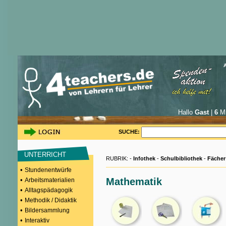
Hallo
Gast
|
6
Mi
SUCHE:
UNTERRICHT
RUBRIK: -
Infothek
-
Schulbibliothek
-
Fächer
•
Stundenentwürfe
•
Mathematik
Arbeitsmaterialien
•
Alltagspädagogik
•
Methodik / Didaktik
•
Bildersammlung
•
Interaktiv