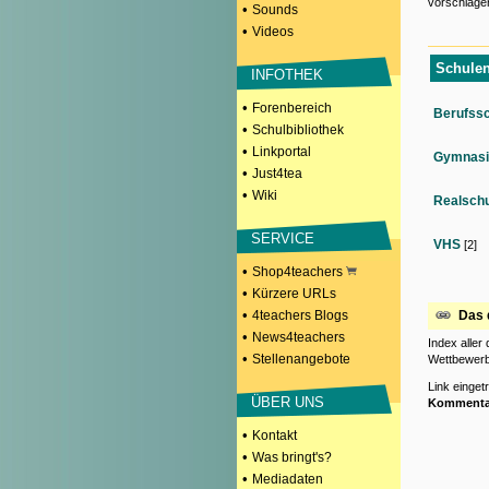
vorschlage
•
Sounds
•
Videos
Schulen
INFOTHEK
•
Forenbereich
Berufss
•
Schulbibliothek
•
Linkportal
Gymnasi
•
Just4tea
•
Wiki
Realsch
SERVICE
VHS
[2]
•
Shop4teachers
•
Kürzere URLs
•
4teachers Blogs
Das 
•
News4teachers
Index aller
•
Stellenangebote
Wettbewerb
Link einge
ÜBER UNS
Kommenta
•
Kontakt
•
Was bringt's?
•
Mediadaten