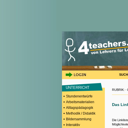
SUCH
UNTERRICHT
RUBRIK: -
•
Stundenentwürfe
•
Arbeitsmaterialien
Das Lin
•
Alltagspädagogik
•
Methodik / Didaktik
•
Bildersammlung
Die Linklis
•
Möglichkeit
Interaktiv