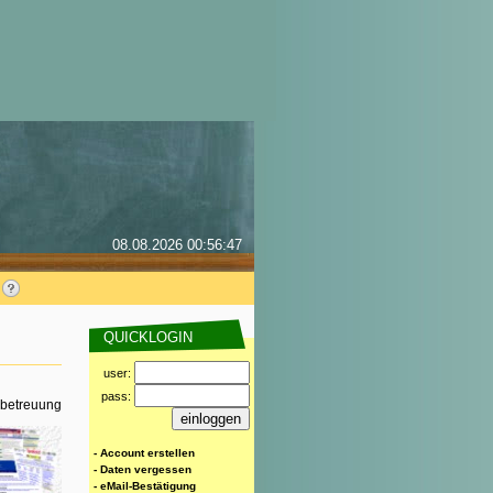
08.08.2026 00:56:47
QUICKLOGIN
user:
pass:
rbetreuung
- Account erstellen
- Daten vergessen
- eMail-Bestätigung