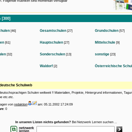
n. Folgende Rubriken sind momentan verfügbar
 [300]
chulen
Gesamtschulen
Grundschulen
[46]
[27]
[57]
en
Hauptschulen
Mittelschule
[61]
[27]
[9]
ulen
Sonderschulen
sonstige
[32]
[13]
[23]
Waldorf
Österreichische Schu
[2]
deutsche Schulweb
 deutschsprachigen Schulen weltweit !! Materialien, Projekte, Hintergrund informationen, Tagu
e etc.etc.
tragen von
redaktion
am: 05.11.2002 17:24:09
re
: 0
In unseren Listen nichts gefunden?
Bei Netzwerk Lernen suchen ...