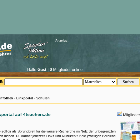
Anzeige:
Hallo
Gast
|
0
Mitglieder online
E:
Infothek
-
Linkportal
-
Schulen
kportal auf 4teachers.de
Mitgliede
te soll dir als Sprungbrett für die weitere Recherche im Netz der unbegrenzten
en dienen. Du kannst jederzeit Links und Rubriken für die jeweiligen Bereiche