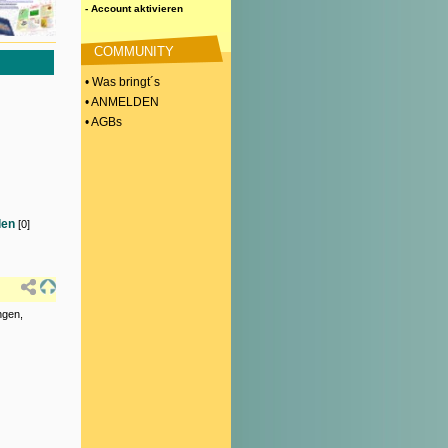
- Account aktivieren
COMMUNITY
• Was bringt´s
• ANMELDEN
• AGBs
len
[0]
ngen,