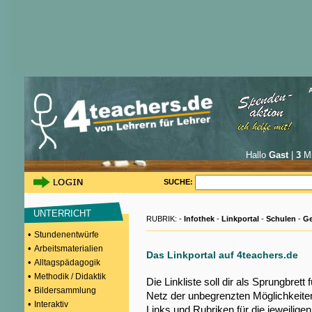
Hallo
Gast
|
3
Mi
SUCHE:
UNTERRICHT
RUBRIK: -
Infothek
-
Linkportal
-
Schulen
-
Ge
•
Stundenentwürfe
•
Arbeitsmaterialien
Das Linkportal auf 4teachers.de
•
Alltagspädagogik
•
Methodik / Didaktik
Die Linkliste soll dir als Sprungbrett
•
Bildersammlung
Netz der unbegrenzten Möglichkeiten
•
Interaktiv
Links und Rubriken für die jeweilige