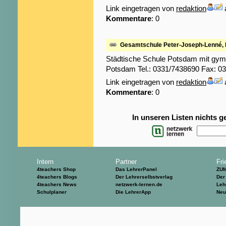
Link eingetragen von
redaktion
Kommentare
: 0
Gesamtschule Peter-Joseph-Lenné,
Städtische Schule Potsdam mit gym
Potsdam Tel.: 0331/7438690 Fax: 0
Link eingetragen von
redaktion
Kommentare
: 0
In unseren Listen nichts 
Intern
Partner
Fri
4teachers Shop
Das LehrerPanel
ZU
4teachers Blogs
Der Lehrerselbstverlag
Der
4teachers News
netzwerk-lernen.de
Leh
Schulplaner
Die LehrerApp
Neu