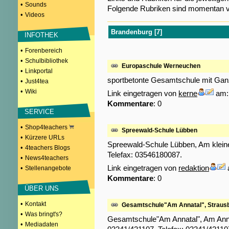
•
Sounds
Folgende Rubriken sind momentan v
•
Videos
Brandenburg [7]
INFOTHEK
•
Forenbereich
•
Schulbibliothek
Europaschule Werneuchen
•
Linkportal
sportbetonte Gesamtschule mit Gan
•
Just4tea
•
Wiki
Link eingetragen von
kerne
am: 
Kommentare
: 0
SERVICE
•
Shop4teachers
Spreewald-Schule Lübben
•
Kürzere URLs
Spreewald-Schule Lübben, Am kleine
•
4teachers Blogs
Telefax: 03546180087.
•
News4teachers
Link eingetragen von
redaktion
•
Stellenangebote
Kommentare
: 0
ÜBER UNS
•
Kontakt
Gesamtschule"Am Annatal", Straus
•
Was bringt's?
Gesamtschule"Am Annatal", Am Annat
•
Mediadaten