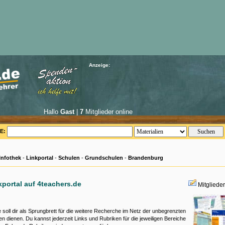
Anzeige:
Hallo
Gast
|
7
Mitglieder online
E:
Infothek
-
Linkportal
-
Schulen
-
Grundschulen
-
Brandenburg
kportal auf 4teachers.de
Mitgliede
te soll dir als Sprungbrett für die weitere Recherche im Netz der unbegrenzten
en dienen. Du kannst jederzeit Links und Rubriken für die jeweiligen Bereiche