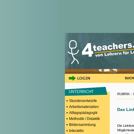
SUCH
UNTERRICHT
RUBRIK: -
•
Stundenentwürfe
•
Arbeitsmaterialien
Das Lin
•
Alltagspädagogik
•
Methodik / Didaktik
•
Bildersammlung
Die Linklis
•
Möglichkeit
Interaktiv