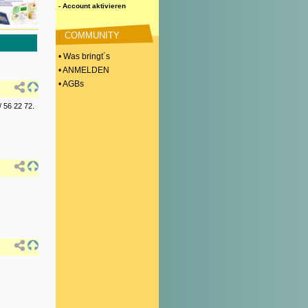
- Account aktivieren
COMMUNITY
• Was bringt´s
• ANMELDEN
• AGBs
/ 56 22 72.