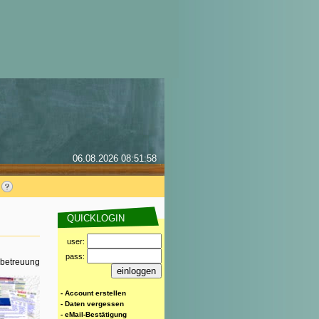
06.08.2026 08:51:58
QUICKLOGIN
user:
pass:
rbetreuung
- Account erstellen
- Daten vergessen
- eMail-Bestätigung