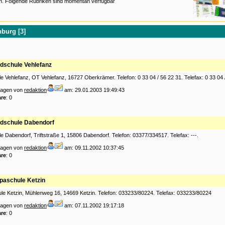
n. Folgende Rubriken sind momentan verfügbar
burg [3]
dschule Vehlefanz
 Vehlefanz, OT Vehlefanz, 16727 Oberkrämer. Telefon: 0 33 04 / 56 22 31. Telefax: 0 33 04 
tragen von
redaktion
am: 29.01.2003 19:49:43
re
: 0
dschule Dabendorf
 Dabendorf, Triftstraße 1, 15806 Dabendorf. Telefon: 03377/334517. Telefax: ---.
tragen von
redaktion
am: 09.11.2002 10:37:45
re
: 0
paschule Ketzin
le Ketzin, Mühlenweg 16, 14669 Ketzin. Telefon: 033233/80224. Telefax: 033233/80224
tragen von
redaktion
am: 07.11.2002 19:17:18
re
: 0