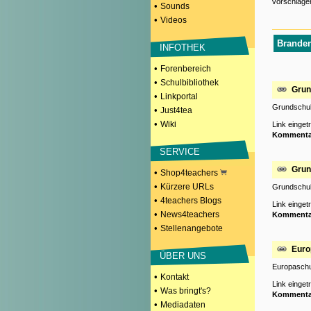
vorschlage
•
Sounds
•
Videos
Branden
INFOTHEK
•
Forenbereich
•
Schulbibliothek
Grun
•
Linkportal
Grundschule
•
Just4tea
•
Wiki
Link einge
Kommenta
SERVICE
Grun
•
Shop4teachers
•
Kürzere URLs
Grundschule
•
4teachers Blogs
Link einge
•
News4teachers
Kommenta
•
Stellenangebote
Euro
ÜBER UNS
Europaschu
•
Kontakt
Link einge
•
Was bringt's?
Kommenta
•
Mediadaten