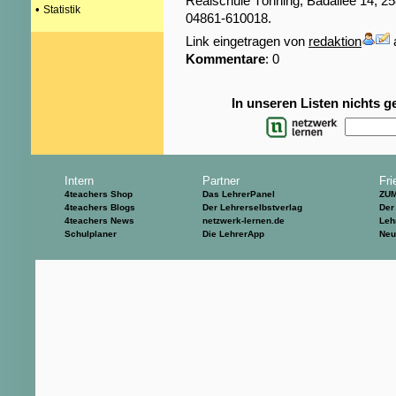
Realschule Tönning, Badallee 14, 25
•
Statistik
04861-610018.
Link eingetragen von
redaktion
Kommentare
: 0
In unseren Listen nichts 
Intern
Partner
Fri
4teachers Shop
Das LehrerPanel
ZU
4teachers Blogs
Der Lehrerselbstverlag
Der
4teachers News
netzwerk-lernen.de
Leh
Schulplaner
Die LehrerApp
Neu