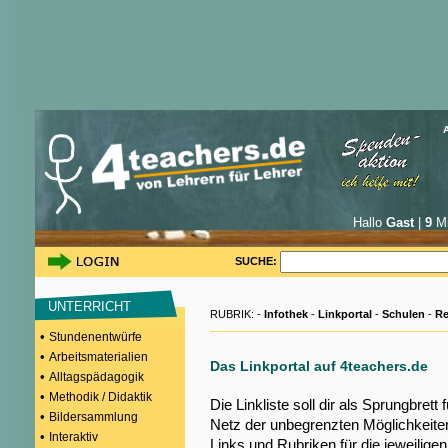
Hallo
Gast
|
9
Mi
SUCHE:
UNTERRICHT
RUBRIK: -
Infothek
-
Linkportal
-
Schulen
-
Re
•
Stundenentwürfe
•
Arbeitsmaterialien
Das Linkportal auf 4teachers.de
•
Alltagspädagogik
•
Methodik / Didaktik
Die Linkliste soll dir als Sprungbrett
•
Bildersammlung
Netz der unbegrenzten Möglichkeiten
•
Interaktiv
Links und Rubriken für die jeweilige