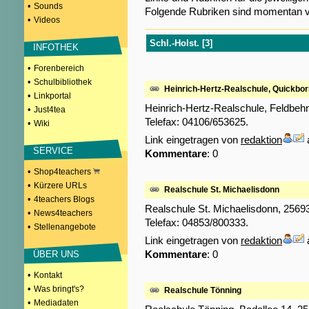
•
Sounds
Folgende Rubriken sind momentan v
•
Videos
Schl.-Holst. [3]
INFOTHEK
•
Forenbereich
•
Schulbibliothek
Heinrich-Hertz-Realschule, Quickbor
•
Linkportal
Heinrich-Hertz-Realschule, Feldbehn
•
Just4tea
Telefax: 04106/653625.
•
Wiki
Link eingetragen von
redaktion
SERVICE
Kommentare
: 0
•
Shop4teachers
•
Kürzere URLs
Realschule St. Michaelisdonn
•
4teachers Blogs
Realschule St. Michaelisdonn, 25693
•
News4teachers
Telefax: 04853/800333.
•
Stellenangebote
Link eingetragen von
redaktion
Kommentare
: 0
ÜBER UNS
•
Kontakt
•
Was bringt's?
Realschule Tönning
•
Mediadaten