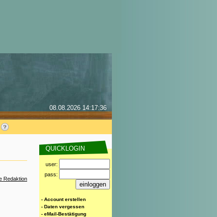
08.08.2026 14:17:36
QUICKLOGIN
user:
pass:
ie Redaktion
- Account erstellen
- Daten vergessen
- eMail-Bestätigung