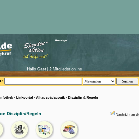
Anzeige:
Hallo
Gast
|
2
Mitglieder online
E:
Infothek
-
Linkportal
-
Alltagspädagogik
-
Disziplin & Regeln
on Disziplin/Regeln
Nachricht an d