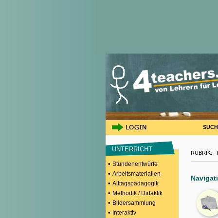
SUCH
UNTERRICHT
RUBRIK: -
•
Stundenentwürfe
•
Arbeitsmaterialien
Navigati
•
Alltagspädagogik
•
Methodik / Didaktik
•
Bildersammlung
•
Interaktiv