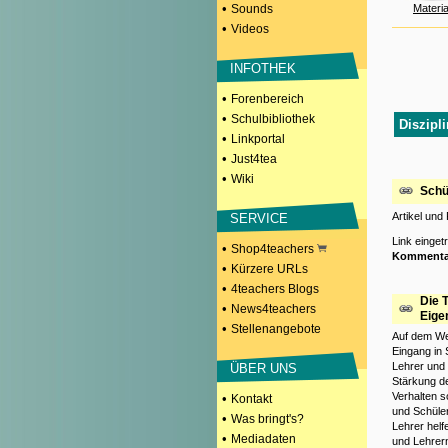
•
Sounds
Materia
•
Videos
INFOTHEK
•
Forenbereich
•
Schulbibliothek
Diszipli
•
Linkportal
•
Just4tea
•
Wiki
Schü
Artikel und
SERVICE
Link einge
•
Shop4teachers
Kommenta
•
Kürzere URLs
•
4teachers Blogs
Die 
•
News4teachers
Eige
•
Stellenangebote
Auf dem We
Eingang in 
Lehrer und 
ÜBER UNS
Stärkung de
Verhalten s
•
Kontakt
und Schüler
•
Was bringt's?
Lehrer helf
•
Mediadaten
und Lehrer