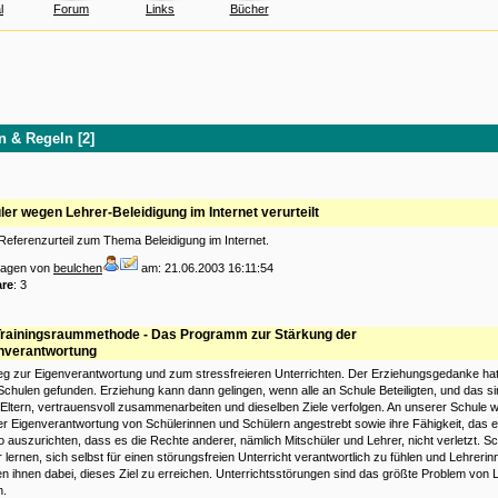
l
Forum
Links
Bücher
n & Regeln [2]
ler wegen Lehrer-Beleidigung im Internet verurteilt
 Referenzurteil zum Thema Beleidigung im Internet.
tragen von
beulchen
am: 21.06.2003 16:11:54
re
: 3
Trainingsraummethode - Das Programm zur Stärkung der
nverantwortung
g zur Eigenverantwortung und zum stressfreieren Unterrichten. Der Erziehungsgedanke hat
Schulen gefunden. Erziehung kann dann gelingen, wenn alle an Schule Beteiligten, und das si
Eltern, vertrauensvoll zusammenarbeiten und dieselben Ziele verfolgen. An unserer Schule w
r Eigenverantwortung von Schülerinnen und Schülern angestrebt sowie ihre Fähigkeit, das 
o auszurichten, dass es die Rechte anderer, nämlich Mitschüler und Lehrer, nicht verletzt. S
 lernen, sich selbst für einen störungsfreien Unterricht verantwortlich zu fühlen und Lehreri
en ihnen dabei, dieses Ziel zu erreichen. Unterrichtsstörungen sind das größte Problem von 
n.