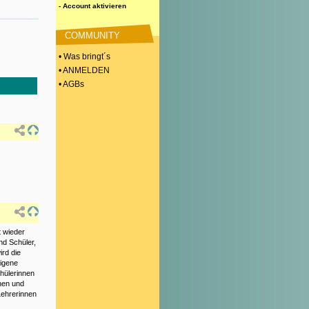
- Account aktivieren
COMMUNITY
• Was bringt´s
• ANMELDEN
• AGBs
 wieder
nd Schüler,
ird die
eigene
chülerinnen
nnen und
Lehrerinnen