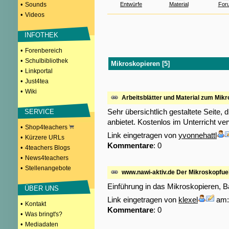
•
Sounds
Entwürfe
Material
For
•
Videos
INFOTHEK
•
Forenbereich
•
Schulbibliothek
Mikroskopieren [5]
•
Linkportal
•
Just4tea
•
Wiki
Arbeitsblätter und Material zum Mik
Sehr übersichtlich gestaltete Seite
SERVICE
anbietet. Kostenlos im Unterricht ve
•
Shop4teachers
Link eingetragen von
yvonnehattl
•
Kürzere URLs
Kommentare
: 0
•
4teachers Blogs
•
News4teachers
•
Stellenangebote
www.nawi-aktiv.de Der Mikroskopfue
Einführung in das Mikroskopieren, Ba
ÜBER UNS
Link eingetragen von
klexel
am: 
•
Kontakt
Kommentare
: 0
•
Was bringt's?
•
Mediadaten