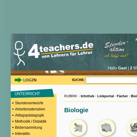
Hallo
Gast
|
2
Mi
SUCHE:
UNTERRICHT
RUBRIK: -
Infothek
-
Linkportal
-
Fächer
-
Bio
•
Stundenentwürfe
•
Biologie
Arbeitsmaterialien
•
Alltagspädagogik
•
Methodik / Didaktik
•
Bildersammlung
•
Interaktiv