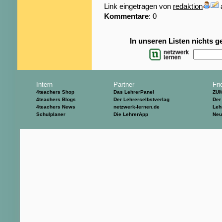
Link eingetragen von
redaktion
Kommentare
: 0
In unseren Listen nichts 
Intern
Partner
Fri
4teachers Shop
Das LehrerPanel
ZU
4teachers Blogs
Der Lehrerselbstverlag
Der
4teachers News
netzwerk-lernen.de
Leh
Schulplaner
Die LehrerApp
Neu