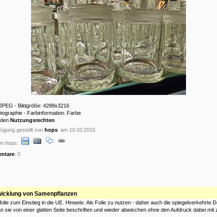
: JPEG - Bildgröße: 4288x3216
otographie - Farbinformation: Farbe
 den
Nutzungsrechten
ügung gestellt von
hops
am 10.02.2015
on hops:
ntare
: 0
wicklung von Samenpflanzen
folie zum Einstieg in die UE. Hinweis: Als Folie zu nutzen - daher auch die spiegelverkehrte D
 sie von einer glatten Seite beschriften und wieder abwischen ohne den Aufdruck dabei mit 