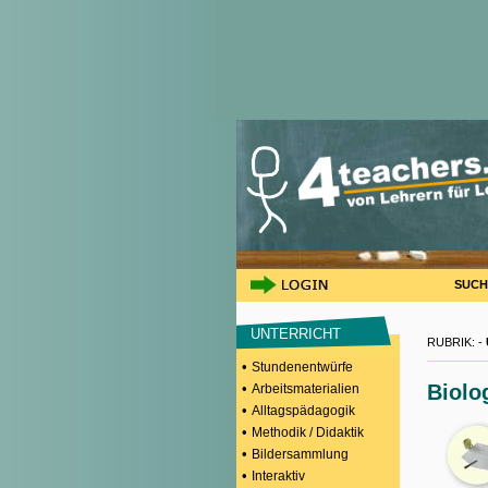
SUCH
UNTERRICHT
RUBRIK: -
•
Stundenentwürfe
•
Biolo
Arbeitsmaterialien
•
Alltagspädagogik
•
Methodik / Didaktik
•
Bildersammlung
•
Interaktiv