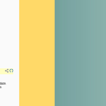
lung
,
v
,