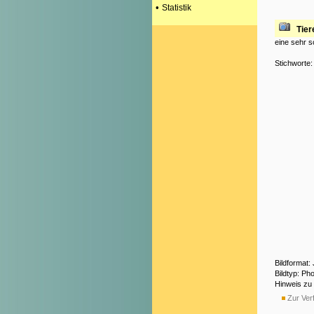
•
Statistik
Tier
eine sehr sc
Stichworte
Bildformat
Bildtyp: Ph
Hinweis zu
Zur Verf