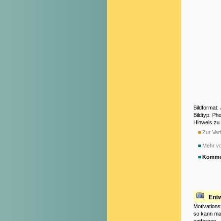
Bildformat
Bildtyp: Ph
Hinweis zu
Zur Verf
Mehr v
Komme
Ent
Motivations
so kann man