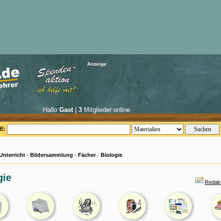
Anzeige:
Hallo
Gast
|
3
Mitglieder online
E:
Unterricht
-
Bildersammlung
-
Fächer
-
Biologie
gie
Redakt