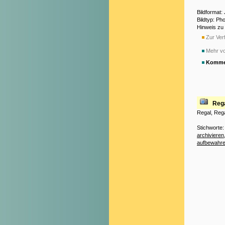
Bildformat
Bildtyp: Ph
Hinweis zu
Zur Verf
Mehr v
Komme
Reg
Regal, Rega
Stichworte
archivieren
aufbewahr