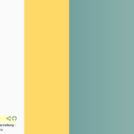
arstellung -
zu