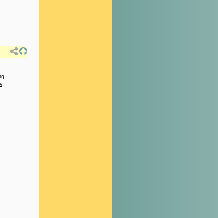
ng
,
v
,