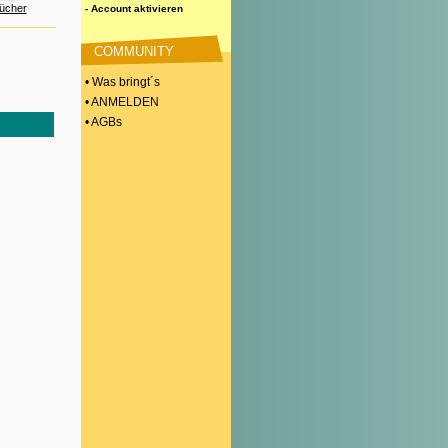
ücher
- Account aktivieren
COMMUNITY
• Was bringt´s
• ANMELDEN
• AGBs