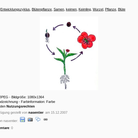
:
Entwicklungszyklus
,
Blütenpflanze
,
Samen
,
keimen
,
Keimling
,
Wurzel
,
Pflanze
,
Blüte
: JPEG - Bildgröße: 1080x1364
ndzeichnung - Farbinformation: Farbe
 den
Nutzungsrechten
ügung gestellt von
nasentier
am 15.12.2007
n nasentier:
ntare
: 0