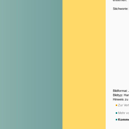
entfernen.
Stichworte
Bildformat
Bildtyp: Ha
Hinweis zu
Zur Verf
Mehr vo
Komme