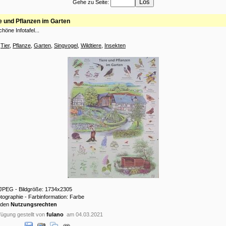
Gehe zu Seite:
e und Pflanzen im Garten
höne Infotafel...
:
Tier
,
Pflanze
,
Garten
,
Singvogel
,
Wildtiere
,
Insekten
: JPEG - Bildgröße: 1734x2305
otographie - Farbinformation: Farbe
 den
Nutzungsrechten
ügung gestellt von
fulano
am 04.03.2021