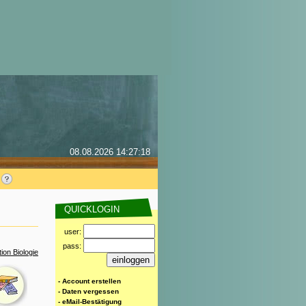
08.08.2026 14:27:18
QUICKLOGIN
user:
pass:
ion Biologie
- Account erstellen
- Daten vergessen
- eMail-Bestätigung