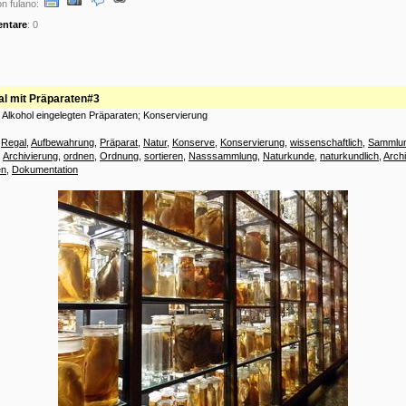
n fulano:
ntare
: 0
l mit Präparaten#3
n Alkohol eingelegten Präparaten; Konservierung
:
Regal
,
Aufbewahrung
,
Präparat
,
Natur
,
Konserve
,
Konservierung
,
wissenschaftlich
,
Sammlu
,
Archivierung
,
ordnen
,
Ordnung
,
sortieren
,
Nasssammlung
,
Naturkunde
,
naturkundlich
,
Archi
en
,
Dokumentation