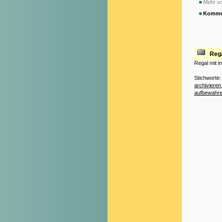
Mehr vo
Komme
Rega
Regal mit i
Stichworte
archivieren
aufbewahr