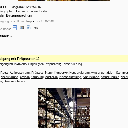
: JPEG - Bildgröße: 4288x3216
otographie - Farbinformation: Farbe
 den
Nutzungsrechten
ügung gestellt von
hops
am 10.02.2015
on hops:
ntare
: 1
algang mit Präparaten#2
lgang mit in Alkohol eingelegten Präparaten; Konservierung
:
Regal
,
Aufbewahrung
,
Präparat
,
Natur
,
Konserve
,
Konservierung
,
wissenschaftlich
,
Sammlu
,
Archivierung
,
ordnen
,
Ordnung
,
sortieren
,
Nasssammlung
,
Naturkunde
,
naturkundlich
,
Archi
en
,
Dokumentation