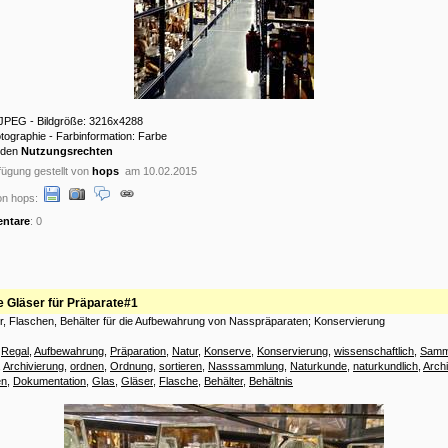
: JPEG - Bildgröße: 3216x4288
otographie - Farbinformation: Farbe
 den
Nutzungsrechten
ügung gestellt von
hops
am 10.02.2015
on hops:
ntare
: 0
e Gläser für Präparate#1
r, Flaschen, Behälter für die Aufbewahrung von Nasspräparaten; Konservierung
:
Regal
,
Aufbewahrung
,
Präparation
,
Natur
,
Konserve
,
Konservierung
,
wissenschaftlich
,
Samm
,
Archivierung
,
ordnen
,
Ordnung
,
sortieren
,
Nasssammlung
,
Naturkunde
,
naturkundlich
,
Archi
en
,
Dokumentation
,
Glas
,
Gläser
,
Flasche
,
Behälter
,
Behältnis