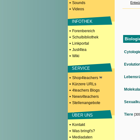
•
Sounds
Entwü
•
Videos
INFOTHEK
•
Forenbereich
•
Schulbibliothek
Biologi
•
Linkportal
•
Just4tea
Cytologi
•
Wiki
Evolutio
SERVICE
Lebensr
•
Shop4teachers
•
Kürzere URLs
Molekula
•
4teachers Blogs
•
News4teachers
Sexualk
•
Stellenangebote
Tiere
[309
ÜBER UNS
•
Kontakt
•
Was bringt's?
•
Mediadaten