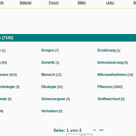
rfe
Material
Forum
Bilder
Links
B
e [7100]
e
Drogen
Ernährung
[1]
[7]
[1]
n
Genetik
Immunisierung
[55]
[1]
[5]
äume
Mensch
Mikroaufnahmen
[923]
[12]
[19]
rbiologie
Ökologie
Pflanzen
[3]
[91]
[2860]
unde
Sinnesorgane
Stoffwechsel
[5]
[3]
[0]
Verhalten
9]
[0]
Seite: 1 von 2
>
>>