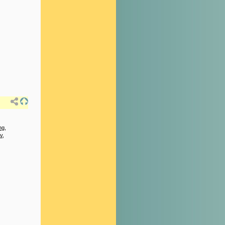
ng
,
v
,