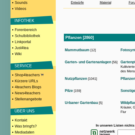
•
Sounds
Entwürfe
Material
For
•
Videos
INFOTHEK
•
Forenbereich
•
Schulbibliothek
Pflanzen [2860]
•
Linkportal
•
Just4tea
Mammutbaum
Fotosyn
[12]
•
Wiki
Garten- und Gartenanlagen
Gartenp
[56]
SERVICE
Kultivier
des Mens
•
Shop4teachers
Nutzpflanzen
Pflanzen
[1041]
•
Kürzere URLs
•
4teachers Blogs
Pilze
Sonstig
[159]
•
News4teachers
•
Stellenangebote
Urbaner Gartenbau
Wildpfla
[5]
Kräuter, 
ÜBER UNS
Flur
•
Kontakt
In unseren Listen nicht
•
Was bringt's?
•
Mediadaten