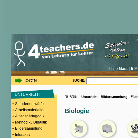
Hallo
Gast
|
6
Mi
SUCHE:
UNTERRICHT
RUBRIK: -
Unterricht
-
Bildersammlung
-
Fäch
•
Stundenentwürfe
•
Biologie
Arbeitsmaterialien
•
Alltagspädagogik
•
Methodik / Didaktik
•
Bildersammlung
•
Interaktiv