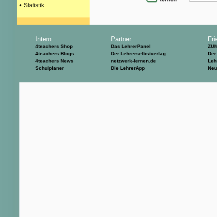
•
Statistik
Intern
Partner
Fri
4teachers Shop
Das LehrerPanel
ZU
4teachers Blogs
Der Lehrerselbstverlag
Der
4teachers News
netzwerk-lernen.de
Leh
Schulplaner
Die LehrerApp
Neu