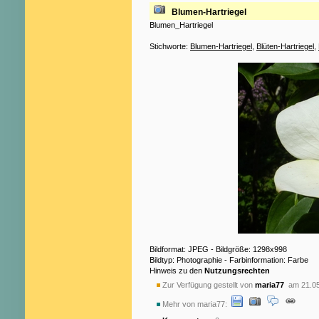
Blumen-Hartriegel
Blumen_Hartriegel
Stichworte:
Blumen-Hartriegel
,
Blüten-Hartriegel
,
Bildformat: JPEG - Bildgröße: 1298x998
Bildtyp: Photographie - Farbinformation: Farbe
Hinweis zu den
Nutzungsrechten
Zur Verfügung gestellt von
maria77
am 21.05
Mehr von maria77: