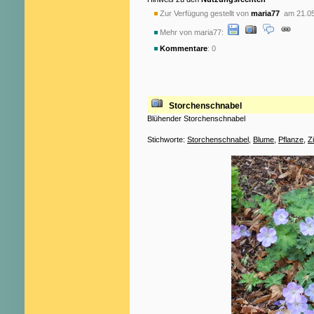
Zur Verfügung gestellt von
maria77
am 21.05
Mehr von maria77:
Kommentare
: 0
Storchenschnabel
Blühender Storchenschnabel
Stichworte:
Storchenschnabel
,
Blume
,
Pflanze
,
Z