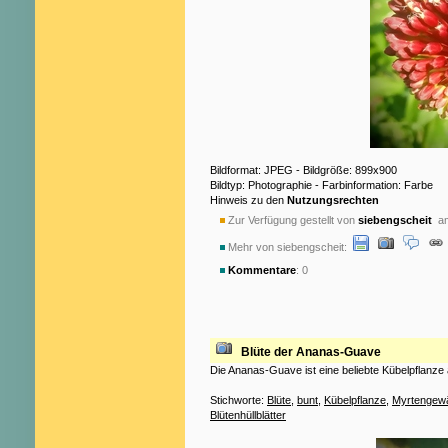
Bildformat: JPEG - Bildgröße: 899x900
Bildtyp: Photographie - Farbinformation: Farbe
Hinweis zu den
Nutzungsrechten
Zur Verfügung gestellt von
siebengscheit
am
Mehr von siebengscheit:
Kommentare
: 0
Blüte der Ananas-Guave
Die Ananas-Guave ist eine beliebte Kübelpflanze 
Stichworte:
Blüte
,
bunt
,
Kübelpflanze
,
Myrtengew
Blütenhüllblätter