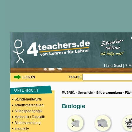
Hallo
Gast
|
7
Mi
SUCHE:
UNTERRICHT
RUBRIK: -
Unterricht
-
Bildersammlung
-
Fäch
•
Stundenentwürfe
•
Biologie
Arbeitsmaterialien
•
Alltagspädagogik
•
Methodik / Didaktik
•
Bildersammlung
•
Interaktiv