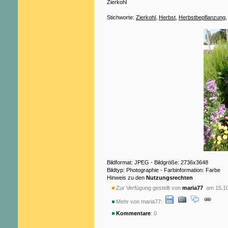
Zierkohl
Stichworte:
Zierkohl
,
Herbst
,
Herbstbepflanzung
Bildformat: JPEG - Bildgröße: 2736x3648
Bildtyp: Photographie - Farbinformation: Farbe
Hinweis zu den
Nutzungsrechten
Zur Verfügung gestellt von
maria77
am 15.10
Mehr von maria77:
Kommentare
: 0