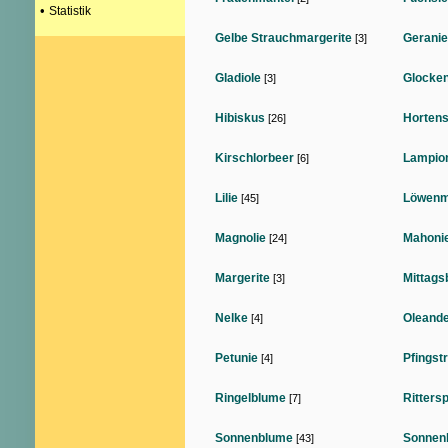
•
Statistik
Gelbe Strauchmargerite
Geranie
[3]
Gladiole
Glocke
[3]
Hibiskus
Hortens
[26]
Kirschlorbeer
Lampio
[6]
Lilie
Löwenm
[45]
Magnolie
Mahoni
[24]
Margerite
Mittags
[3]
Nelke
Oleand
[4]
Petunie
Pfingst
[4]
Ringelblume
Ritters
[7]
Sonnenblume
Sonnen
[43]