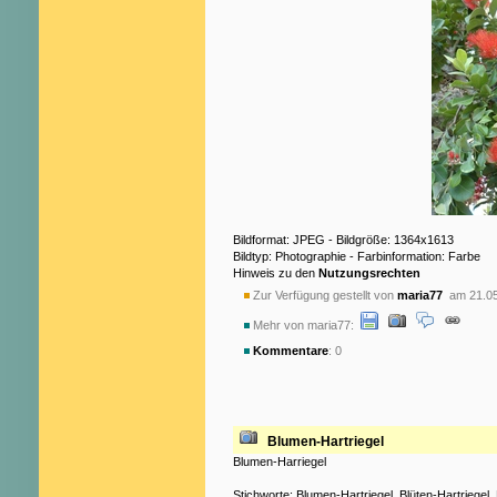
Bildformat: JPEG - Bildgröße: 1364x1613
Bildtyp: Photographie - Farbinformation: Farbe
Hinweis zu den
Nutzungsrechten
Zur Verfügung gestellt von
maria77
am 21.05
Mehr von maria77:
Kommentare
: 0
Blumen-Hartriegel
Blumen-Harriegel
Stichworte:
Blumen-Hartriegel
,
Blüten-Hartriegel
,