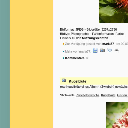
Bildformat: JPEG - Bildgröße: 3257x2736
Bildtyp: Photographie - Farbinformation: Farbe
Hinweis zu den
Nutzungsrechten
Zur Verfügung gestellt von
maria77
am 09.09
Mehr von maria77:
Kommentare
: 0
Kugelblüte
rote Kugelblüte eines Allium - (Zwiebel-) gewäch
Stichworte:
Zwiebelgewächs
,
Kugelblüte
,
Garten