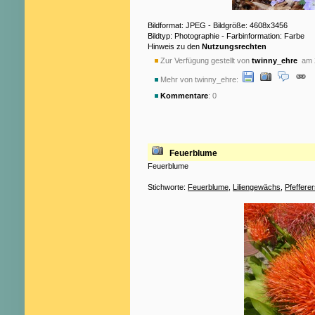
Bildformat: JPEG - Bildgröße: 4608x3456
Bildtyp: Photographie - Farbinformation: Farbe
Hinweis zu den
Nutzungsrechten
Zur Verfügung gestellt von
twinny_ehre
am 2
Mehr von twinny_ehre:
Kommentare
: 0
Feuerblume
Feuerblume
Stichworte:
Feuerblume
,
Liliengewächs
,
Pfeffere