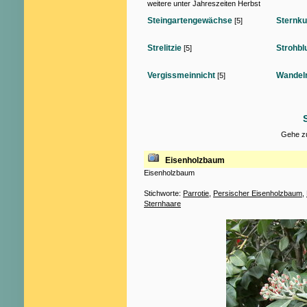
weitere unter Jahreszeiten Herbst
Steingartengewächse
Sternku
[5]
Strelitzie
Strohb
[5]
Vergissmeinnicht
Wandel
[5]
Gehe zu
Eisenholzbaum
Eisenholzbaum
Stichworte:
Parrotie
,
Persischer Eisenholzbaum
,
Sternhaare