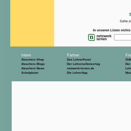
Gehe zu
In unseren Listen nicht
Intern
Partner
Fri
4teachers Shop
Das LehrerPanel
ZU
4teachers Blogs
Der Lehrerselbstverlag
Der
4teachers News
netzwerk-lernen.de
Leh
Schulplaner
Die LehrerApp
Neu