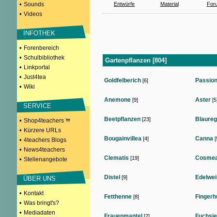
•
Sounds
Entwürfe
Material
For
•
Videos
INFOTHEK
•
Forenbereich
•
Schulbibliothek
Gartenpflanzen [804]
•
Linkportal
•
Just4tea
Goldfelberich
Passio
[6]
•
Wiki
Anemone
Aster
[9]
[5
SERVICE
Beetpflanzen
Blaure
[23]
•
Shop4teachers
•
Kürzere URLs
Bougainvillea
Canna
[4]
[
•
4teachers Blogs
•
News4teachers
Clematis
Cosme
[19]
•
Stellenangebote
Distel
Edelwei
[9]
ÜBER UNS
•
Kontakt
Fetthenne
Fingerh
[8]
•
Was bringt's?
•
Mediadaten
Frauenmantel
Fuchsie
[2]