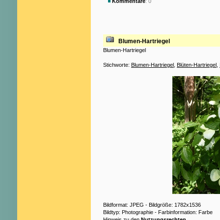
Kommentare
: 0
Blumen-Hartriegel
Blumen-Hartriegel
Stichworte:
Blumen-Hartriegel
,
Blüten-Hartriegel
,
Bildformat: JPEG - Bildgröße: 1782x1536
Bildtyp: Photographie - Farbinformation: Farbe
Hinweis zu den
Nutzungsrechten