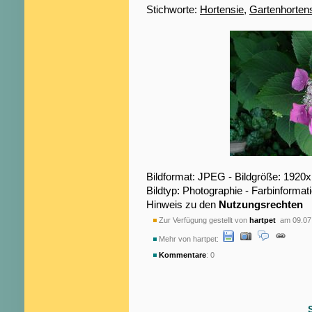
Stichworte:
Hortensie
,
Gartenhorten
Bildformat: JPEG - Bildgröße: 1920
Bildtyp: Photographie - Farbinformat
Hinweis zu den
Nutzungsrechten
Zur Verfügung gestellt von
hartpet
am 09.07
Mehr von hartpet:
Kommentare
: 0