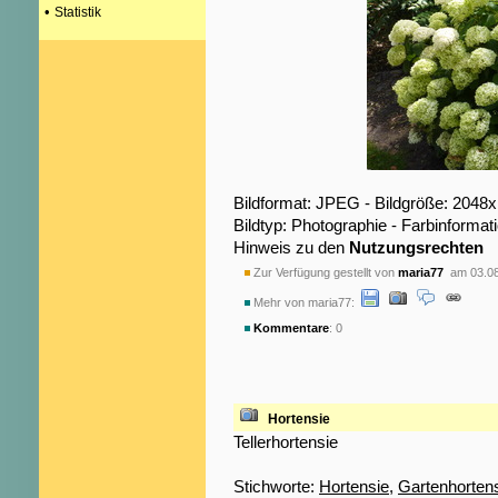
•
Statistik
Bildformat: JPEG - Bildgröße: 2048
Bildtyp: Photographie - Farbinformat
Hinweis zu den
Nutzungsrechten
Zur Verfügung gestellt von
maria77
am 03.08
Mehr von maria77:
Kommentare
: 0
Hortensie
Tellerhortensie
Stichworte:
Hortensie
,
Gartenhorten