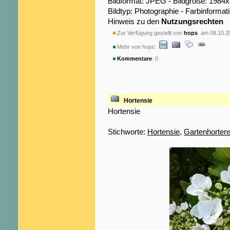
Bildformat: JPEG - Bildgröße: 1984
Bildtyp: Photographie - Farbinformat
Hinweis zu den
Nutzungsrechten
Zur Verfügung gestellt von
hops
am 08.10.2
Mehr von hops:
Kommentare
: 0
Hortensie
Hortensie
Stichworte:
Hortensie
,
Gartenhorten