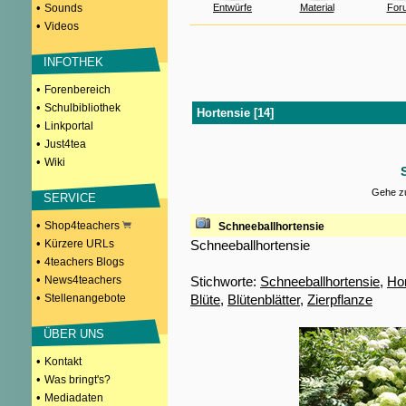
•
Sounds
Entwürfe
Material
For
•
Videos
INFOTHEK
•
Forenbereich
•
Schulbibliothek
Hortensie [14]
•
Linkportal
•
Just4tea
•
Wiki
Gehe zu
SERVICE
•
Shop4teachers
Schneeballhortensie
•
Kürzere URLs
Schneeballhortensie
•
4teachers Blogs
•
News4teachers
Stichworte:
Schneeballhortensie
,
Hor
•
Stellenangebote
Blüte
,
Blütenblätter
,
Zierpflanze
ÜBER UNS
•
Kontakt
•
Was bringt's?
•
Mediadaten