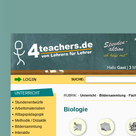
Hallo
Gast
|
3
Mi
SUCHE:
UNTERRICHT
RUBRIK: -
Unterricht
-
Bildersammlung
-
Fäch
•
Stundenentwürfe
•
Biologie
Arbeitsmaterialien
•
Alltagspädagogik
•
Methodik / Didaktik
•
Bildersammlung
•
Interaktiv