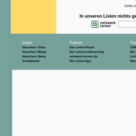
Gehe zu
In unseren Listen nichts 
Intern
Partner
Fri
4teachers Shop
Das LehrerPanel
ZU
4teachers Blogs
Der Lehrerselbstverlag
Der
4teachers News
netzwerk-lernen.de
Leh
Schulplaner
Die LehrerApp
Neu