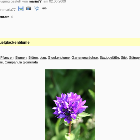
ügung gestellt von
maria77
am 02.06.2009
on maria77:
ntare
: 0
uelglockenblume
d
:
Pflanzen
,
Blumen
,
Blüten
,
blau
,
Glockenblume
,
Gartengewächse
,
Staubgefäße
,
Stiel
,
Stänge
me
,
Campanula glomerata