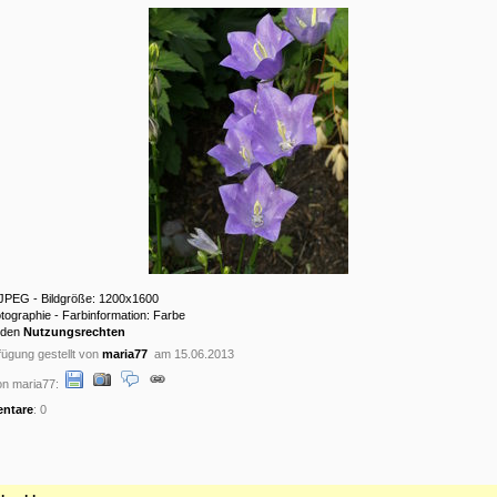
: JPEG - Bildgröße: 1200x1600
otographie - Farbinformation: Farbe
 den
Nutzungsrechten
ügung gestellt von
maria77
am 15.06.2013
on maria77:
ntare
: 0