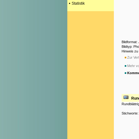
•
Statistik
Bildformat:
Bildtyp: Ph
Hinweis zu
Zur Verf
Mehr vo
Komme
Rund
Rundblättr
Stichworte