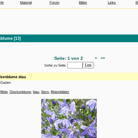
rfe
Material
Forum
Bilder
Links
B
blume [13]
Seite: 1 von 2
>
>>
Gehe zu Seite:
ckenblume blau
 Garten
:
Blüte
,
Glockenblume
,
blau
,
Stern
,
Blütenblätter