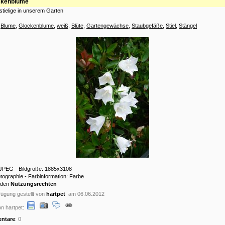
ckenblume
stielige in unserem Garten
:
Blume
,
Glockenblume
,
weiß
,
Blüte
,
Gartengewächse
,
Staubgefäße
,
Stiel
,
Stängel
: JPEG - Bildgröße: 1885x3108
otographie - Farbinformation: Farbe
 den
Nutzungsrechten
ügung gestellt von
hartpet
am 06.06.2012
n hartpet:
ntare
: 0