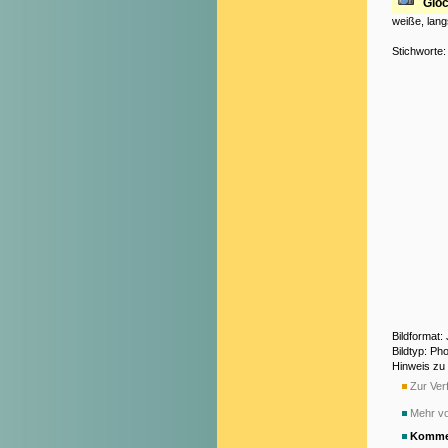
Glo
weiße, lang
Stichworte
Bildformat
Bildtyp: Ph
Hinweis zu
Zur Verf
Mehr vo
Komme