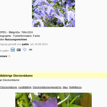
 JPEG - Bildgröße: 768x1024
otographie - Farbinformation: Farbe
 den
Nutzungsrechten
ügung gestellt von
palim
am 18.08.2014
n palim:
ntare
: 0
blättrige Glockenblume
ige Glockenblume
:
Glockenblume
,
rundblättrig
,
Glockenblumengewächs
,
blau
,
Heilpflanze