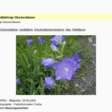
dblättrige Glockenblume
ige Glockenblume
:
Glockenblume
,
rundblättrig
,
Glockenblumengewächs
,
blau
,
Heilpflanze
: JPEG - Bildgröße: 2576x1920
otographie - Farbinformation: Farbe
 den
Nutzungsrechten