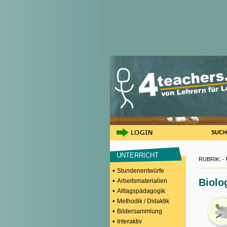
SUCH
UNTERRICHT
RUBRIK: -
•
Stundenentwürfe
•
Biolo
Arbeitsmaterialien
•
Alltagspädagogik
•
Methodik / Didaktik
•
Bildersammlung
•
Interaktiv