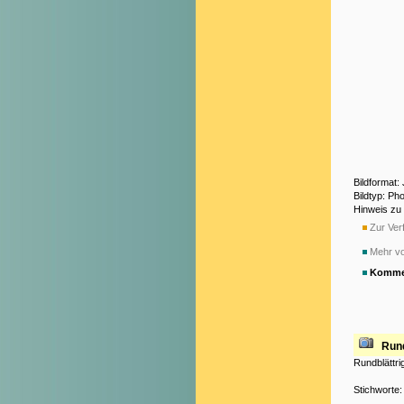
Bildformat
Bildtyp: Ph
Hinweis zu
Zur Verf
Mehr v
Komme
Rund
Rundblättr
Stichworte