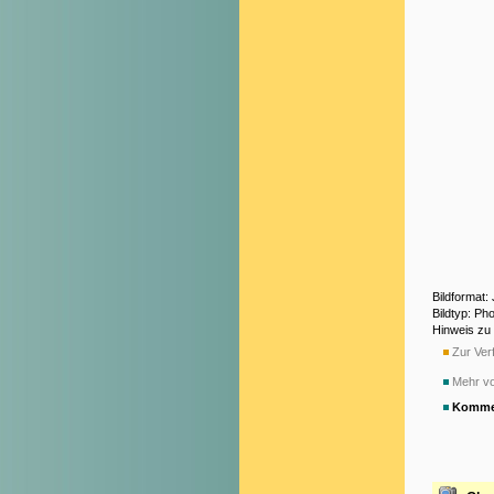
Bildformat
Bildtyp: Ph
Hinweis zu
Zur Verf
Mehr v
Komme