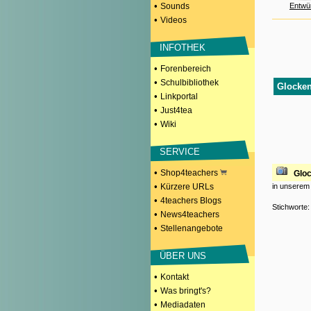
•
Sounds
Entwü
•
Videos
INFOTHEK
•
Forenbereich
•
Schulbibliothek
Glocken
•
Linkportal
•
Just4tea
•
Wiki
SERVICE
•
Shop4teachers
Glo
•
Kürzere URLs
in unserem
•
4teachers Blogs
Stichworte
•
News4teachers
•
Stellenangebote
ÜBER UNS
•
Kontakt
•
Was bringt's?
•
Mediadaten