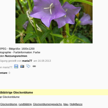
: JPEG - Bildgröße: 1600x1200
otographie - Farbinformation: Farbe
 den
Nutzungsrechten
ügung gestellt von
maria77
am 16.08.2013
on maria77:
ntare
: 0
blättrige Glockenblume
ige Glockenblume
:
Glockenblume
,
rundblättrig
,
Glockenblumengewächs
,
blau
,
Heilpflanze