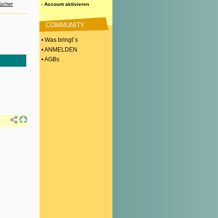
ücher
- Account aktivieren
COMMUNITY
• Was bringt´s
• ANMELDEN
• AGBs