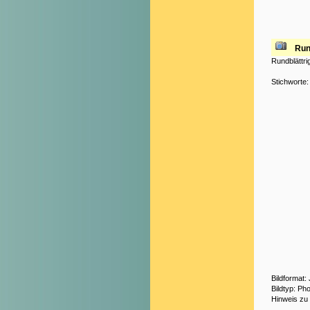
Run
Rundblättr
Stichworte
Bildformat
Bildtyp: Ph
Hinweis zu