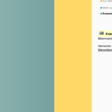
Zur Verf
Mehr v
Komme
Knä
Blütenstan
Stichworte
Wiesenblu