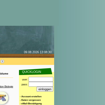
09.08.2026 13:08:30
QUICKLOGIN
nblume
user:
pass:
ion Biologie
- Account erstellen
- Daten vergessen
- eMail-Bestätigung