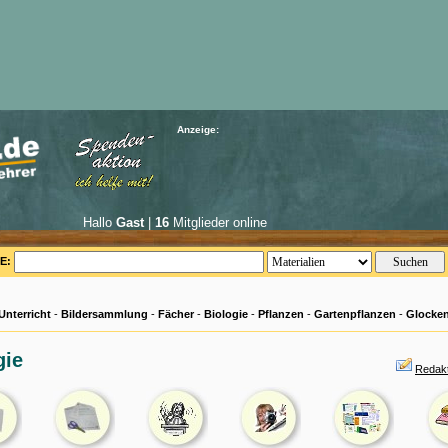
Anzeige:
Hallo
Gast
|
16
Mitglieder online
E:
Unterricht
-
Bildersammlung
-
Fächer
-
Biologie
-
Pflanzen
-
Gartenpflanzen
-
Glocke
gie
Redakt