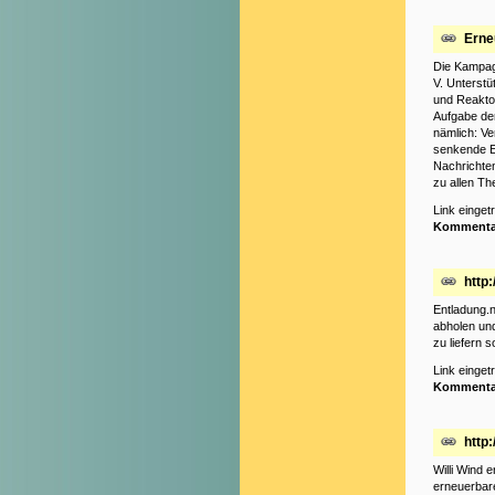
Erne
Die Kampagn
V. Unterst
und Reakto
Aufgabe der
nämlich: Ve
senkende E
Nachrichten
zu allen T
Link einge
Kommenta
http:
Entladung.n
abholen und
zu liefern s
Link einge
Kommenta
http:
Willi Wind 
erneuerbare