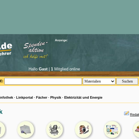
Anzeige:
Hallo
Gast
|
1
Mitglied online
E:
Infothek
-
Linkportal
-
Fächer
-
Physik
-
Elektrizität und Energie
k
Redak