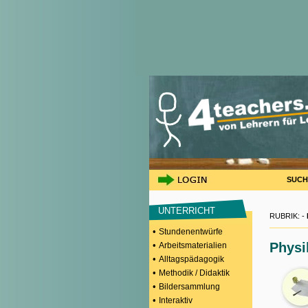
SUCH
UNTERRICHT
RUBRIK: -
•
Stundenentwürfe
•
Physi
Arbeitsmaterialien
•
Alltagspädagogik
•
Methodik / Didaktik
•
Bildersammlung
•
Interaktiv