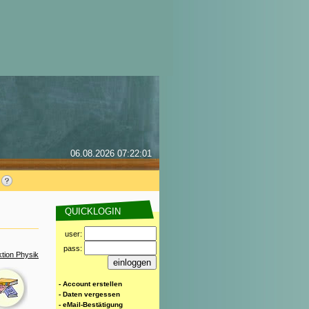
06.08.2026 07:22:01
QUICKLOGIN
user:
pass:
tion Physik
- Account erstellen
- Daten vergessen
- eMail-Bestätigung