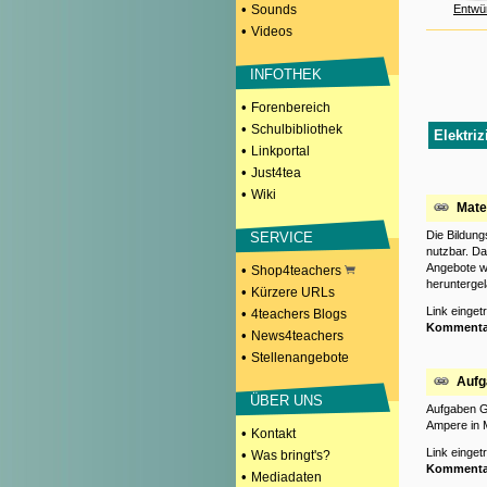
•
Sounds
Entwü
•
Videos
INFOTHEK
•
Forenbereich
•
Schulbibliothek
Elektriz
•
Linkportal
•
Just4tea
•
Wiki
Mate
Die Bildung
SERVICE
nutzbar. Da
Angebote wi
•
Shop4teachers
herunterge
•
Kürzere URLs
Link einge
•
4teachers Blogs
Kommenta
•
News4teachers
•
Stellenangebote
Aufg
ÜBER UNS
Aufgaben G
Ampere in 
•
Kontakt
Link einge
•
Was bringt's?
Kommenta
•
Mediadaten