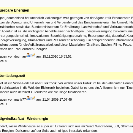
uerbare Energien
e „deutschland hat unendlich viel energie“ wird getragen von der Agentur für Erneuerbare E
ützer der Agentur sind Unternehmen und Verbände und das Bundesministerium für Umwelt, N
rsicherheit sowie das Bundesministerium für Ernährung, Landwirtschaft und Verbrauchersch
 Agentur ist es, die wichtigsten Aspekte einer nachhaltigen Energieversorgung zu kommuniz
rsorgungssicherheit, Innovationen, Beschäftigungszunahme, Exportpotenzial, dauerhaft Kos
nergieversorgung, Klimaschutz und Ressourcenschonung. Ein entsprechender Informations
dienst sorgt für die Aufklärungsarbeit und bietet Materialien (Grafiken, Studien, Filme, Fotos
hemen der Erneuerbaren Energien.
tragen von
docman
am: 15.11.2010 18:33:51
re
: 0
//entladung.net/
et ist ein Video-Podcast über Elektronik. Wir wollen unser Publikum bei den absoluten Grund
 schrittweise in die Welt der Elektronik begleiten. Dabei ist es uns ein Anliegen nicht nur "Ko
ondern auch detailiert zu erklären wie die Dinge funktionieren.
tragen von
maria77
am: 21.04.2009 17:07:49
re
: 1
//igwindkraft.at - Windenergie
erklärt, wieso Windenergie so super ist. Er kennt sich aus mit Wind, Windrädern, Luft, Strom u
 Enegien. Du kannst auf der Seite auch einiges interaktiv erkunden.