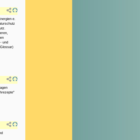
nergien e.
aturschutz
utz.
ieren,
ten
- und
, Glossar)
lagen
chrezepte"
nd