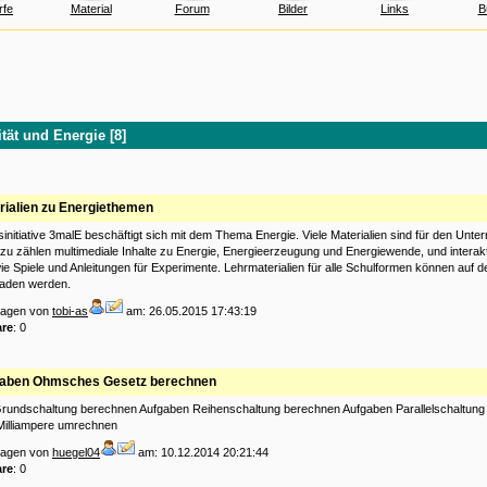
rfe
Material
Forum
Bilder
Links
B
ität und Energie [8]
rialien zu Energiethemen
sinitiative 3malE beschäftigt sich mit dem Thema Energie. Viele Materialien sind für den Unterr
zu zählen multimediale Inhalte zu Energie, Energieerzeugung und Energiewende, und interak
e Spiele und Anleitungen für Experimente. Lehrmaterialien für alle Schulformen können auf de
laden werden.
tragen von
tobi-as
am: 26.05.2015 17:43:19
re
: 0
aben Ohmsches Gesetz berechnen
rundschaltung berechnen Aufgaben Reihenschaltung berechnen Aufgaben Parallelschaltung
Milliampere umrechnen
tragen von
huegel04
am: 10.12.2014 20:21:44
re
: 0