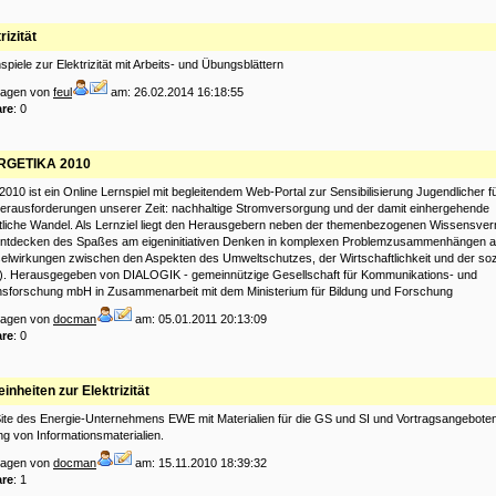
rizität
spiele zur Elektrizität mit Arbeits- und Übungsblättern
tragen von
feul
am: 26.02.2014 16:18:55
re
: 0
RGETIKA 2010
2010 ist ein Online Lernspiel mit begleitendem Web-Portal zur Sensibilisierung Jugendlicher fü
Herausforderungen unserer Zeit: nachhaltige Stromversorgung und der damit einhergehende
tliche Wandel. Als Lernziel liegt den Herausgebern neben der themenbezogenen Wissensverm
Entdecken des Spaßes am eigeninitiativen Denken in komplexen Problemzusammenhängen 
elwirkungen zwischen den Aspekten des Umweltschutzes, der Wirtschaftlichkeit und der soz
). Herausgegeben von DIALOGIK - gemeinnützige Gesellschaft für Kommunikations- und
nsforschung mbH in Zusammenarbeit mit dem Ministerium für Bildung und Forschung
tragen von
docman
am: 05.01.2011 20:13:09
re
: 0
inheiten zur Elektrizität
ite des Energie-Unternehmens EWE mit Materialien für die GS und SI und Vortragsangebote
ung von Informationsmaterialien.
tragen von
docman
am: 15.11.2010 18:39:32
re
: 1