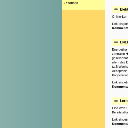
•
Statistik
Elekt
Online-Lern
Link einge
Kommenta
ENE
Energetika 
zentralen 
gesellschaf
allem das 
(z.B.Wechs
Akzeptanz.
Kooperatio
Link einge
Kommenta
Lerne
Eine Web-S
Bereitstell
Link einge
Kommenta