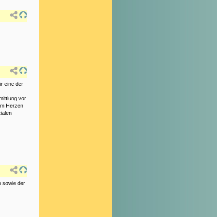
r eine der
ittlung vor
am Herzen
ialen
n sowie der