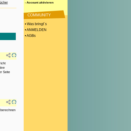
ücher
- Account aktivieren
COMMUNITY
• Was bringt´s
• ANMELDEN
• AGBs
icht
tive
r Seite
 berechnen