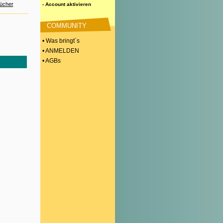
ücher
- Account aktivieren
COMMUNITY
• Was bringt´s
• ANMELDEN
• AGBs