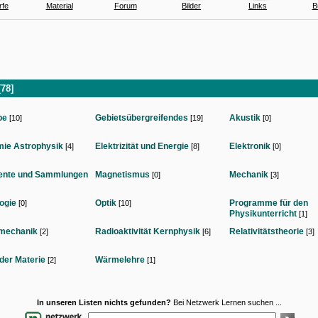
rfe
Material
Forum
Bilder
Links
B
[78]
be
Gebietsübergreifendes
Akustik
[10]
[19]
[0]
ie Astrophysik
Elektrizität und Energie
Elektronik
[4]
[8]
[0]
ente und Sammlungen
Magnetismus
Mechanik
[0]
[3]
ogie
Optik
Programme für den
[0]
[10]
Physikunterricht
[1]
mechanik
Radioaktivität Kernphysik
Relativitätstheorie
[2]
[6]
[3]
 der Materie
Wärmelehre
[2]
[1]
In unseren Listen nichts gefunden?
Bei Netzwerk Lernen suchen ...