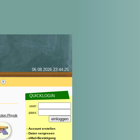
06.08.2026 23:44:25
QUICKLOGIN
user:
pass:
tion Physik
- Account erstellen
- Daten vergessen
- eMail-Bestätigung