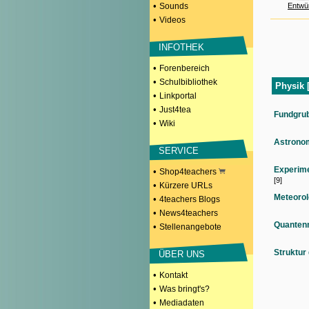
•
Sounds
Entwü
•
Videos
INFOTHEK
•
Forenbereich
•
Schulbibliothek
Physik 
•
Linkportal
•
Just4tea
Fundgru
•
Wiki
Astronom
SERVICE
Experim
•
Shop4teachers
[9]
•
Kürzere URLs
Meteorol
•
4teachers Blogs
•
News4teachers
Quanten
•
Stellenangebote
Struktur
ÜBER UNS
•
Kontakt
•
Was bringt's?
•
Mediadaten