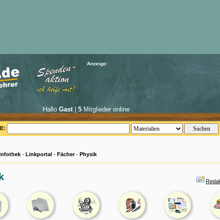
Anzeige:
Hallo
Gast
|
5
Mitglieder online
E:
Infothek
-
Linkportal
-
Fächer
-
Physik
k
Redak