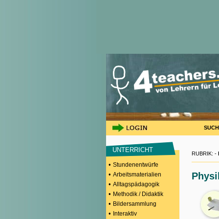
SUCH
UNTERRICHT
RUBRIK: -
•
Stundenentwürfe
•
Physi
Arbeitsmaterialien
•
Alltagspädagogik
•
Methodik / Didaktik
•
Bildersammlung
•
Interaktiv