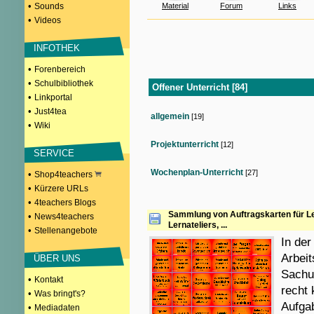
•
Sounds
Material
Forum
Links
•
Videos
INFOTHEK
•
Forenbereich
•
Schulbibliothek
Offener Unterricht [84]
•
Linkportal
•
Just4tea
allgemein
[19]
•
Wiki
Projektunterricht
[12]
SERVICE
Wochenplan-Unterricht
[27]
•
Shop4teachers
•
Kürzere URLs
•
4teachers Blogs
Sammlung von Auftragskarten für Ler
•
News4teachers
Lernateliers, ...
•
Stellenangebote
In der
Arbeit
ÜBER UNS
Sachun
•
Kontakt
recht 
•
Was bringt's?
Aufgab
•
Mediadaten