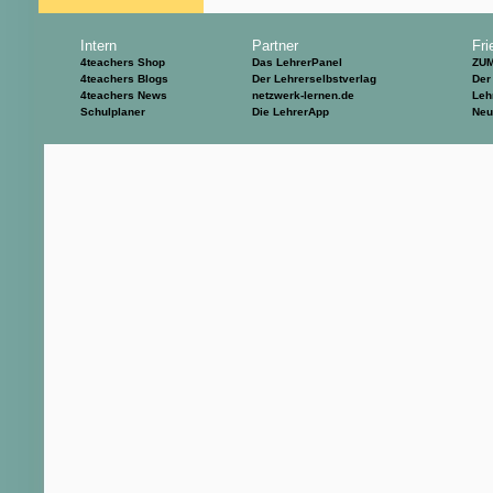
Intern
Partner
Fri
4teachers Shop
Das LehrerPanel
ZU
4teachers Blogs
Der Lehrerselbstverlag
Der
4teachers News
netzwerk-lernen.de
Leh
Schulplaner
Die LehrerApp
Neu