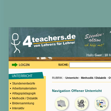
Hallo
Gast
|
10
Mi
SUCHE:
UNTERRICHT
RUBRIK: -
Unterricht
-
Methodik / Didaktik
-
O
•
Stundenentwürfe
•
Arbeitsmaterialien
Navigation Offener Unterricht
•
Alltagspädagogik
•
Methodik / Didaktik
•
Bildersammlung
•
Interaktiv