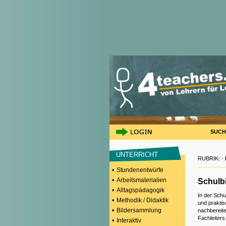
SUCH
UNTERRICHT
RUBRIK: -
•
Stundenentwürfe
•
Arbeitsmaterialien
Schulbi
•
Alltagspädagogik
In der Schu
•
Methodik / Didaktik
und praktis
•
Bildersammlung
nachbereite
Fachleiter
•
Interaktiv