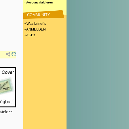
- Account aktivieren
COMMUNITY
• Was bringt´s
• ANMELDEN
• AGBs
stellen
<<