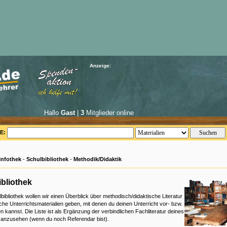
Anzeige:
Hallo
Gast
|
3
Mitglieder online
E:
Infothek
-
Schulbibliothek
-
Methodik/Didaktik
bliothek
lbibliothek wollen wir einen Überblick über methodisch/didaktische Literatur
che Unterrichtsmaterialien geben, mit denen du deinen Unterricht vor- bzw.
n kannst. Die Liste ist als Ergänzung der verbindlichen Fachliteratur deines
s anzusehen (wenn du noch Referendar bist).