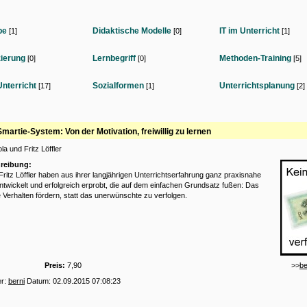
be
Didaktische Modelle
IT im Unterricht
[1]
[0]
[1]
zierung
Lernbegriff
Methoden-Training
[0]
[0]
[5]
Unterricht
Sozialformen
Unterrichtsplanung
[17]
[1]
[2]
martie-System: Von der Motivation, freiwillig zu lernen
la und Fritz Löffler
reibung:
Fritz Löffler haben aus ihrer langjährigen Unterrichtserfahrung ganz praxisnahe
twickelt und erfolgreich erprobt, die auf dem einfachen Grundsatz fußen: Das
Verhalten fördern, statt das unerwünschte zu verfolgen.
Preis:
7,90
>>
be
er:
berni
Datum: 02.09.2015 07:08:23