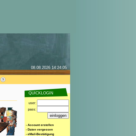
08.08.2026 14:24:05
QUICKLOGIN
user:
pass:
- Account erstellen
- Daten vergessen
- eMail-Bestätigung