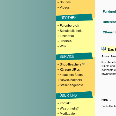
•
Sounds
•
Videos
Fundgru
INFOTHEK
Differen
•
Forenbereich
•
Schulbibliothek
Offener 
•
Linkportal
•
Just4tea
•
Wiki
Das S
SERVICE
Autor:
Niko
Kurzbesch
•
Shop4teachers
Nikola und 
•
Kürzere URLs
Konzepte en
erwünschte 
•
4teachers Blogs
•
News4teachers
•
Stellenangebote
ÜBER UNS
ISBN:
-
•
Kontakt
Book-Hunt
•
Was bringt's?
•
Mediadaten