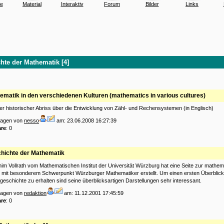
fe
Material
Interaktiv
Forum
Bilder
Links
hte der Mathematik [4]
ematik in den verschiedenen Kulturen (mathematics in various cultures)
er historischer Abriss über die Entwicklung von Zähl- und Rechensystemen (in Englisch)
tragen von
nesso
am: 23.06.2008 16:27:39
re
: 0
hichte der Mathematik
m Vollrath vom Mathematischen Institut der Universität Würzburg hat eine Seite zur mathe
 mit besonderem Schwerpunkt Würzburger Mathematiker erstellt. Um einen ersten Überblick
eschichte zu erhalten sind seine überblicksartigen Darstellungen sehr interessant.
tragen von
redaktion
am: 11.12.2001 17:45:59
re
: 0