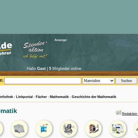
Anzeige:
Hallo
Gast
|
5
Mitglieder online
E:
Infothek
-
Linkportal
-
Fächer
-
Mathematik
-
Geschichte der Mathematik
matik
Redaktion