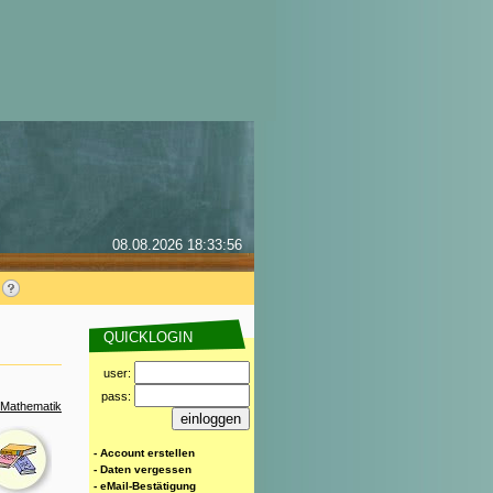
08.08.2026 18:33:56
QUICKLOGIN
user:
pass:
 Mathematik
- Account erstellen
- Daten vergessen
- eMail-Bestätigung