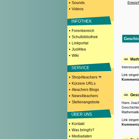
•
Sounds
Entwür
•
Videos
INFOTHEK
•
Forenbereich
•
Schulbibliothek
Geschic
•
Linkportal
•
Just4tea
•
Wiki
Math
Interessant
SERVICE
Link einge
•
Shop4teachers
Kommenta
•
Kürzere URLs
•
4teachers Blogs
Gesc
•
News4teachers
•
Stellenangebote
Hans Joachi
Geschichte
Mathematikg
ÜBER UNS
Link einge
•
Kontakt
Kommenta
•
Was bringt's?
•
Mediadaten