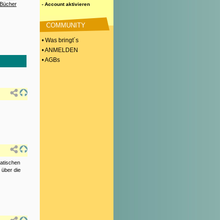
Bücher
- Account aktivieren
COMMUNITY
• Was bringt´s
• ANMELDEN
• AGBs
matischen
 über die