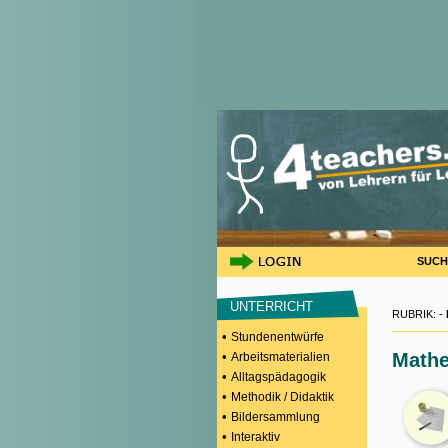
SUCH
UNTERRICHT
RUBRIK: -
•
Stundenentwürfe
•
Mathe
Arbeitsmaterialien
•
Alltagspädagogik
•
Methodik / Didaktik
•
Bildersammlung
•
Interaktiv