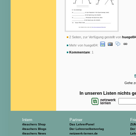
2 Seiten, zur Verfügung gestellt von
huegel0
Mehr von huegel04:
Kommentare
: 1
Gehe zu
In unseren Listen nichts 
Intern
Partner
Fri
4teachers Shop
Das LehrerPanel
ZU
4teachers Blogs
Der Lehrerselbstverlag
Der
4teachers News
netzwerk-lernen.de
Leh