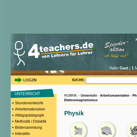
Hallo
Gast
|
1
M
SUCHE:
UNTERRICHT
RUBRIK: -
Unterricht
-
Arbeitsmaterialien
-
Ph
Elektromagnetismus
•
Stundenentwürfe
•
Arbeitsmaterialien
Physik
•
Alltagspädagogik
•
Methodik / Didaktik
•
Bildersammlung
•
Interaktiv