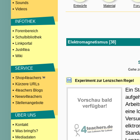
•
Sounds
Entwürfe
Material
For
•
Videos
INFOTHEK
•
Forenbereich
•
Schulbibliothek
Elektromagnetismus [38]
•
Linkportal
•
Just4tea
•
Wiki
SERVICE
Gehe zu
•
Shop4teachers
Experiment zur Lenzschen Regel
•
Kürzere URLs
Ein St
•
4teachers Blogs
•
aufge
News4teachers
•
Stellenangebote
Arbeit
eine l
ÜBER UNS
Versuc
•
Kontakt
elktro
•
Was bringt's?
Stand
•
Mediadaten