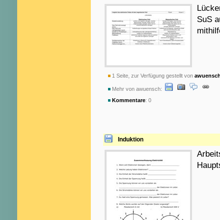
Lücke
SuS au
mithil
1 Seite, zur Verfügung gestellt von
awuensc
Mehr von awuensch:
Kommentare
: 0
Induktion
Arbeit
Haupt