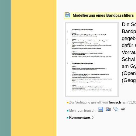
Modellierung eines Bandpassfilters
Die Sc
Bandpa
gegeb
dafür 
Vorra
Schwi
am Gy
(Open
(Geoge
Zur Verfügung gestellt von
fruusch
am 31.05
Mehr von fruusch:
Kommentare
: 0