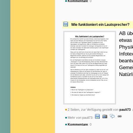
Kommentare
: 0
Wie funktioniert ein Lautsprecher?
AB übe
etwas
Physik
Infote
beantw
Gemei
Natürl
2 Seiten, zur Verfügung gestellt von
pauli73
a
Mehr von pauli73:
Kommentare
: 0