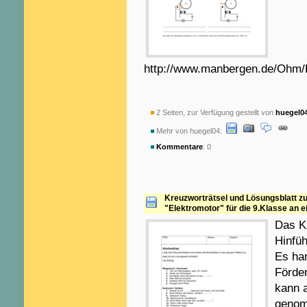
http://www.manbergen.de/Ohm/Kl
2 Seiten, zur Verfügung gestellt von
huegel0
Mehr von huegel04:
Kommentare
: 0
Kreuzworträtsel und Lösungsblatt z
"Elektromotor" für die 9.Klasse an
Das Kr
Hinfü
Es ha
Förde
kann a
genom