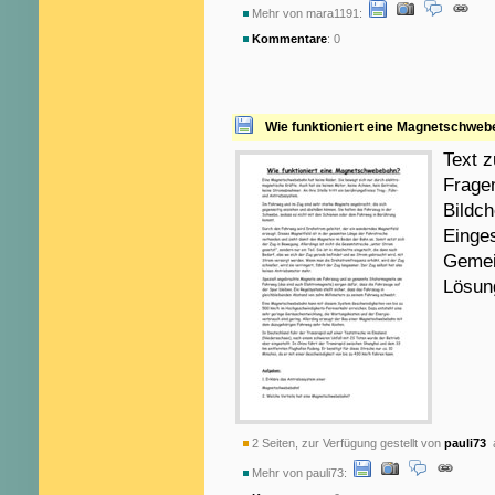
Mehr von mara1191:
Kommentare
: 0
Wie funktioniert eine Magnetschwe
Text 
Fragen
Bildc
Einges
Gemei
Lösun
2 Seiten, zur Verfügung gestellt von
pauli73
a
Mehr von pauli73: