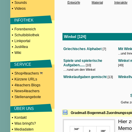
•
Sounds
Entwürfe
Material
Interaktiv
•
Videos
INFOTHEK
•
Forenbereich
•
Schulbibliothek
Winkel [124]
•
Linkportal
•
Just4tea
Griechisches Alphabet
Mit Win
[7]
•
Wiki
...und In
Spiele und spielerische
Winkel 
SERVICE
Aufgaben......
[10]
[49]
....rund um den Winkel
•
Shop4teachers
Winkelaufgaben gemischt
Winkelh
[13]
•
Kürzere URLs
•
4teachers Blogs
•
News4teachers
•
Stellenangebote
Gehe zu
ÜBER UNS
Gradmaß Bogenmaß Zuordnungsspi
•
Kontakt
Hier 
•
Was bringt's?
Memor
•
Mediadaten