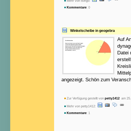
Mehr von tsingo:
Kommentare
: 0
Winkelscheibe in geogebra
Auf A
dynag
Datei
erstel
Kreisl
Mittel
angezeigt. Schön zum Veransch
Zur Verfügung gestellt von
petty1412
am 25.
Mehr von petty1412:
Kommentare
: 1