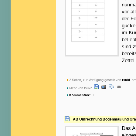
nunmal
vor a
der Fo
gucken
im Ku
belieb
sind z
bereit
Zettel
2 Seiten, zur Verfügung gestellt von
tsuki
am 
Mehr von tsuki:
Kommentare
: 0
AB Umrechnung Bogenmaß und Gr
Das Ar
einges