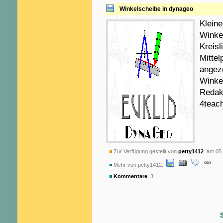
Winkelscheibe in dynageo
Klein
Winke
Kreisl
Mittel
angez
Winke
Redakt
4teac
Zur Verfügung gestellt von
petty1412
am 05.
Mehr von petty1412:
Kommentare
: 3