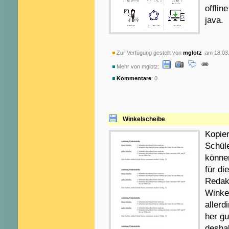
offlin
java.
Zur Verfügung gestellt von
mglotz
am 18.03
Mehr von mglotz:
Kommentare
: 0
Winkelscheibe
Kopie
Schüle
können
für di
Redakt
Winke
allerd
her gu
deshal