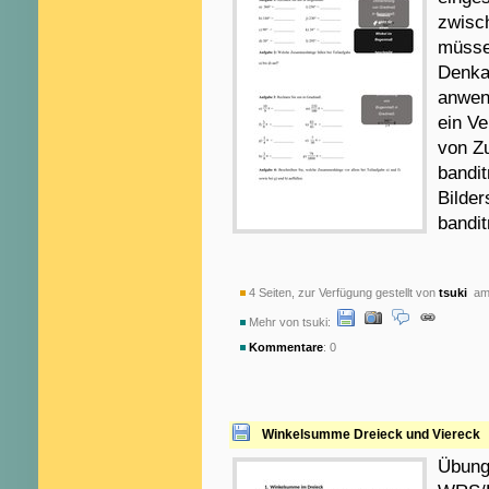
zwisc
müsse
Denka
anwen
ein V
von Z
bandit
Bilde
bandit
4 Seiten, zur Verfügung gestellt von
tsuki
am 
Mehr von tsuki:
Kommentare
: 0
Winkelsumme Dreieck und Viereck
Übung