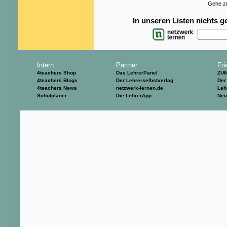
Gehe zu
In unseren Listen nichts 
Intern
Partner
Fri
4teachers Shop
Das LehrerPanel
ZU
4teachers Blogs
Der Lehrerselbstverlag
Der
4teachers News
netzwerk-lernen.de
Leh
Schulplaner
Die LehrerApp
Neu