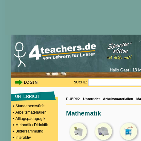
Hallo
Gast
|
13
Mi
SUCHE:
UNTERRICHT
RUBRIK: -
Unterricht
-
Arbeitsmaterialien
-
Ma
•
Stundenentwürfe
•
Mathematik
Arbeitsmaterialien
•
Alltagspädagogik
•
Methodik / Didaktik
•
Bildersammlung
•
Interaktiv