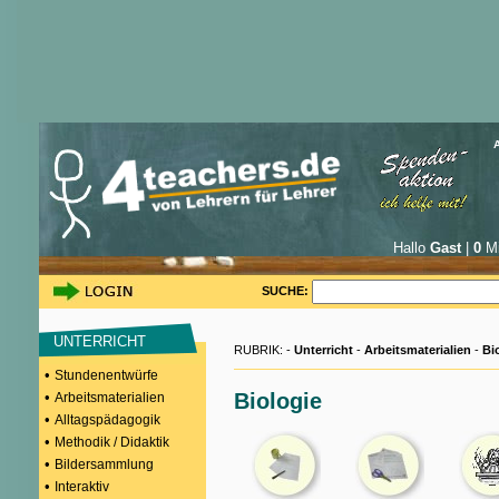
Hallo
Gast
|
0
Mi
SUCHE:
UNTERRICHT
RUBRIK: -
Unterricht
-
Arbeitsmaterialien
-
Bi
•
Stundenentwürfe
•
Biologie
Arbeitsmaterialien
•
Alltagspädagogik
•
Methodik / Didaktik
•
Bildersammlung
•
Interaktiv