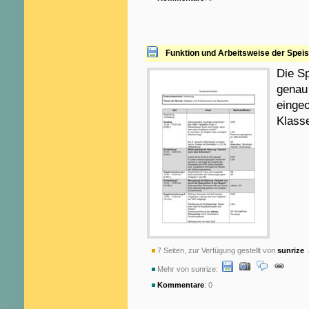
Funktion und Arbeitsweise der Spei
Die Sp
genau
eingeo
Klass
7 Seiten, zur Verfügung gestellt von
sunrize
a
Mehr von sunrize:
Kommentare
: 0