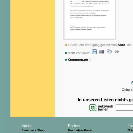
1 Seite, zur Verfügung gestellt von
cado
am 1
Mehr von cado:
Kommentare
: 4
Gehe zu
In unseren Listen nichts 
Intern
Partner
Fri
4teachers Shop
Das LehrerPanel
ZU