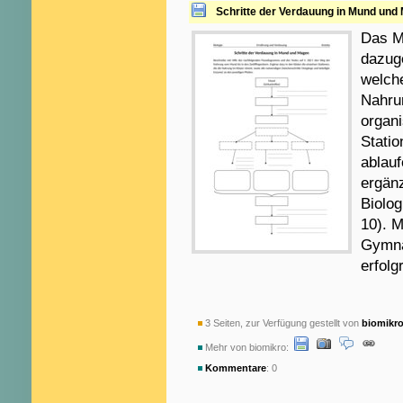
Schritte der Verdauung in Mund und
Das Ma
dazug
welch
Nahru
organi
Statio
ablau
ergänz
Biolo
10). M
Gymna
erfolg
3 Seiten, zur Verfügung gestellt von
biomikr
Mehr von biomikro:
Kommentare
: 0