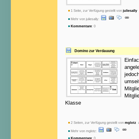
1 Seite, zur Verfügung gestellt von
juliesally
a
Mehr von juliesally:
Kommentare
: 0
Domino zur Verdauung
Einfa
angele
jedoc
umseit
Mitgli
Mitgli
Klasse
2 Seiten, zur Verfügung gestellt von
mglotz
a
Mehr von mglotz:
Kommentare
: 0