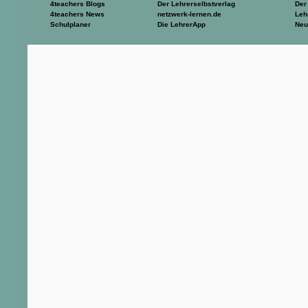
4teachers Blogs
Der Lehrerselbstverlag
Der
4teachers News
netzwerk-lernen.de
Leh
Schulplaner
Die LehrerApp
Neu