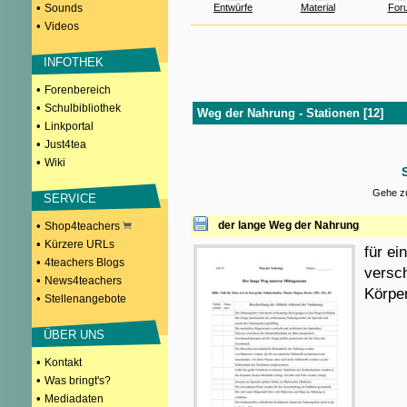
•
Sounds
Entwürfe
Material
For
•
Videos
INFOTHEK
•
Forenbereich
•
Schulbibliothek
Weg der Nahrung - Stationen [12]
•
Linkportal
•
Just4tea
•
Wiki
Gehe zu
SERVICE
•
der lange Weg der Nahrung
Shop4teachers
•
Kürzere URLs
für ei
•
4teachers Blogs
versch
•
News4teachers
Körpe
•
Stellenangebote
ÜBER UNS
•
Kontakt
•
Was bringt's?
•
Mediadaten