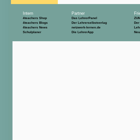
Intern
Partner
Fri
4teachers Shop
Das LehrerPanel
ZU
4teachers Blogs
Der Lehrerselbstverlag
Der
4teachers News
netzwerk-lernen.de
Leh
Schulplaner
Die LehrerApp
Neu