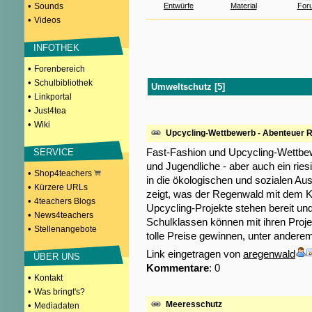
•
Sounds
Entwürfe
Material
For
•
Videos
INFOTHEK
•
Forenbereich
•
Schulbibliothek
Umweltschutz [5]
•
Linkportal
•
Just4tea
•
Wiki
Upcycling-Wettbewerb - Abenteuer 
Fast-Fashion und Upcycling-Wettbew
SERVICE
und Jugendliche - aber auch ein rie
•
Shop4teachers
in die ökologischen und sozialen A
•
Kürzere URLs
zeigt, was der Regenwald mit dem Kl
•
4teachers Blogs
Upcycling-Projekte stehen bereit un
•
News4teachers
Schulklassen können mit ihren Proj
•
Stellenangebote
tolle Preise gewinnen, unter andere
Link eingetragen von
aregenwald
ÜBER UNS
Kommentare
: 0
•
Kontakt
•
Was bringt's?
Meeresschutz
•
Mediadaten