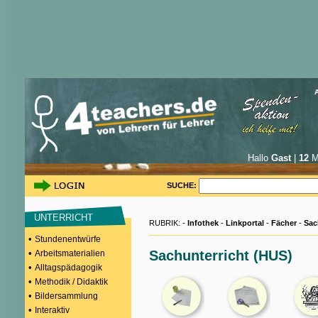
Hallo
Gast
|
12
Mi
SUCHE:
UNTERRICHT
RUBRIK: -
Infothek
-
Linkportal
-
Fächer
-
Sac
•
Stundenentwürfe
•
Sachunterricht (HUS)
Arbeitsmaterialien
•
Alltagspädagogik
•
Methodik / Didaktik
•
Bildersammlung
•
Interaktiv