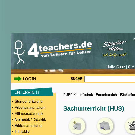
Hallo
Gast
|
0
Mi
SUCHE:
UNTERRICHT
RUBRIK: -
Infothek
-
Forenbereich
-
Fächerfo
•
Stundenentwürfe
•
Sachunterricht (HUS)
Arbeitsmaterialien
•
Alltagspädagogik
•
Methodik / Didaktik
•
Bildersammlung
•
Interaktiv