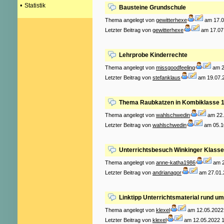
•
Statistik
Bausteine Grundschule
Thema angelegt von
gewitterhexe
am 17.0
Letzter Beitrag von
gewitterhexe
am 17.07
Lehrprobe Kinderrechte
Thema angelegt von
missgoodfeeling
am 2
Letzter Beitrag von
stefanklaus
am 19.07.2
Thema Raubkatzen in Kombiklasse 1
Thema angelegt von
wahlschwedin
am 22.
Letzter Beitrag von
wahlschwedin
am 05.1
Unterrichtsbesuch Winkinger Klasse 3
Thema angelegt von
anne-katha1986
am 2
Letzter Beitrag von
andrianagor
am 27.01.
Linktipp Unterrichtsmaterial rund ums
Thema angelegt von
klexel
am 12.05.2022
Letzter Beitrag von
klexel
am 12.05.2022 1