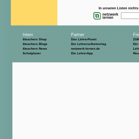
In unseren Listen nicht
Intern
Partner
Fri
4teachers Shop
Das LehrerPanel
ZU
4teachers Blogs
Der Lehrerselbstverlag
Der
4teachers News
netzwerk-lernen.de
Leh
Schulplaner
Die LehrerApp
Neu