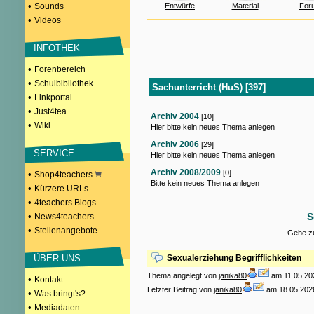
•
Sounds
Entwürfe
Material
For
•
Videos
INFOTHEK
•
Forenbereich
•
Schulbibliothek
Sachunterricht (HuS) [397]
•
Linkportal
•
Just4tea
Archiv 2004
[10]
•
Wiki
Hier bitte kein neues Thema anlegen
Archiv 2006
[29]
SERVICE
Hier bitte kein neues Thema anlegen
Archiv 2008/2009
[0]
•
Shop4teachers
Bitte kein neues Thema anlegen
•
Kürzere URLs
•
4teachers Blogs
•
S
News4teachers
•
Stellenangebote
Gehe zu
ÜBER UNS
Sexualerziehung Begrifflichkeiten
Thema angelegt von
janika80
am 11.05.20
•
Kontakt
Letzter Beitrag von
janika80
am 18.05.2026
•
Was bringt's?
•
Mediadaten