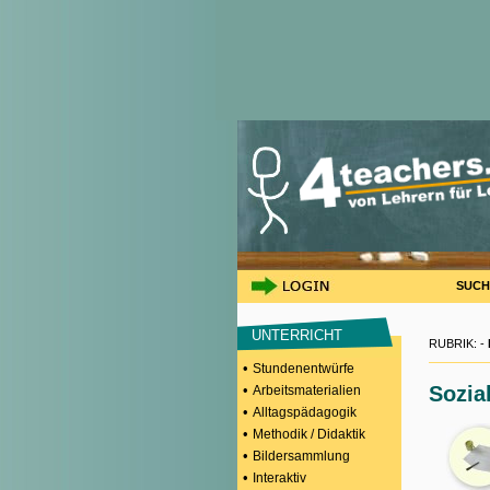
SUCH
UNTERRICHT
RUBRIK: -
•
Stundenentwürfe
•
Sozia
Arbeitsmaterialien
•
Alltagspädagogik
•
Methodik / Didaktik
•
Bildersammlung
•
Interaktiv