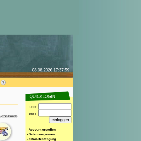
08.08.2026 17:37:59
QUICKLOGIN
user:
pass:
Sozialkunde
- Account erstellen
- Daten vergessen
- eMail-Bestätigung