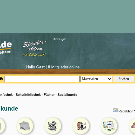
Anzeige:
Hallo
Gast
|
8
Mitglieder online
E:
Infothek
-
Schulbibliothek
-
Fächer
-
Sozialkunde
lkunde
Redaktion 