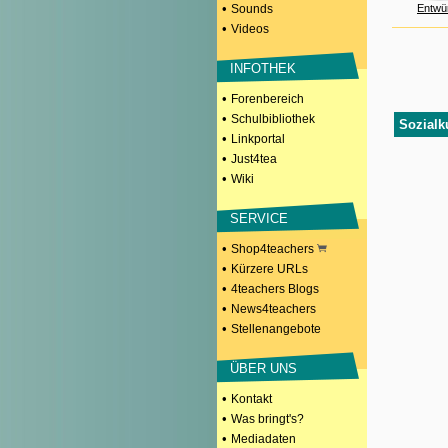
•
Sounds
Entwü
•
Videos
INFOTHEK
•
Forenbereich
•
Schulbibliothek
Sozialk
•
Linkportal
•
Just4tea
•
Wiki
SERVICE
•
Shop4teachers
•
Kürzere URLs
•
4teachers Blogs
•
News4teachers
•
Stellenangebote
ÜBER UNS
•
Kontakt
•
Was bringt's?
•
Mediadaten