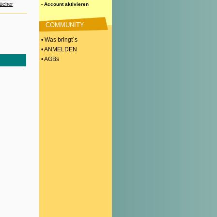
ücher
- Account aktivieren
COMMUNITY
• Was bringt´s
• ANMELDEN
• AGBs