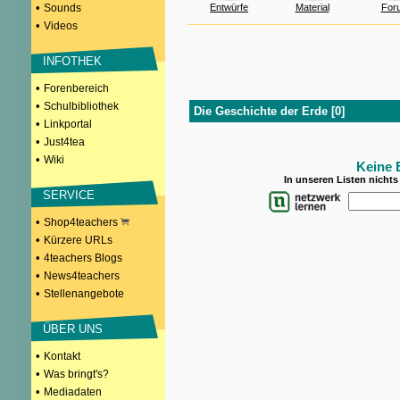
•
Sounds
Entwürfe
Material
For
•
Videos
INFOTHEK
•
Forenbereich
•
Schulbibliothek
Die Geschichte der Erde [0]
•
Linkportal
•
Just4tea
•
Wiki
Keine 
In unseren Listen nicht
SERVICE
•
Shop4teachers
•
Kürzere URLs
•
4teachers Blogs
•
News4teachers
•
Stellenangebote
ÜBER UNS
•
Kontakt
•
Was bringt's?
•
Mediadaten