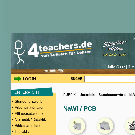
Hallo
Gast
|
2
Mi
SUCHE:
UNTERRICHT
RUBRIK: -
Unterricht
-
Stundenentwürfe
-
Na
•
Stundenentwürfe
•
NaWi / PCB
Arbeitsmaterialien
•
Alltagspädagogik
•
Methodik / Didaktik
•
Bildersammlung
•
Interaktiv