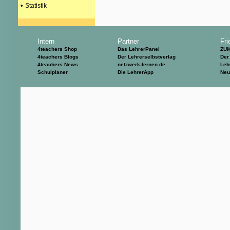
•
Statistik
Intern
Partner
Fri
4teachers Shop
Das LehrerPanel
ZU
4teachers Blogs
Der Lehrerselbstverlag
Der
4teachers News
netzwerk-lernen.de
Leh
Schulplaner
Die LehrerApp
Neu