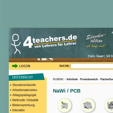
Hallo
Gast
|
14
Mi
SUCHE:
UNTERRICHT
RUBRIK: -
Infothek
-
Forenbereich
-
Fächerfo
•
Stundenentwürfe
•
NaWi / PCB
Arbeitsmaterialien
•
Alltagspädagogik
•
Methodik / Didaktik
•
Bildersammlung
•
Interaktiv