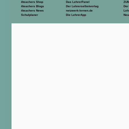
4teachers Shop
Das LehrerPanel
ZU
4teachers Blogs
Der Lehrerselbstverlag
Der
4teachers News
netzwerk-lernen.de
Leh
Schulplaner
Die LehrerApp
Neu