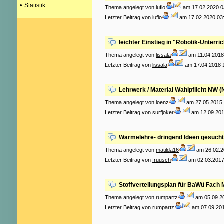
•
Statistik
Thema angelegt von
luflo
am 17.02.2020 0
Letzter Beitrag von
luflo
am 17.02.2020 03
leichter Einstieg in "Robotik-Unterric
Thema angelegt von
lissala
am 11.04.2018
Letzter Beitrag von
lissala
am 17.04.2018 
Lehrwerk / Material Wahlpflicht NW 
Thema angelegt von
loenz
am 27.05.2015 
Letzter Beitrag von
surfjoker
am 12.09.201
Wärmelehre- dringend Ideen gesucht
Thema angelegt von
matilda16
am 26.02.2
Letzter Beitrag von
fruusch
am 02.03.2017
Stoffverteilungsplan für BaWü Fach
Thema angelegt von
rumpartz
am 05.09.20
Letzter Beitrag von
rumpartz
am 07.09.201