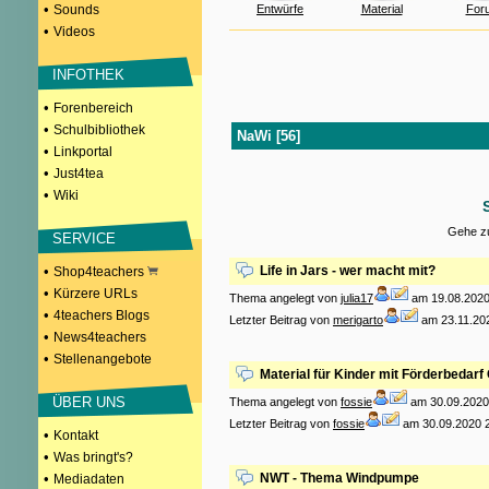
•
Sounds
Entwürfe
Material
For
•
Videos
INFOTHEK
•
Forenbereich
•
Schulbibliothek
NaWi [56]
•
Linkportal
•
Just4tea
•
Wiki
Gehe zu
SERVICE
•
Life in Jars - wer macht mit?
Shop4teachers
•
Kürzere URLs
Thema angelegt von
julia17
am 19.08.2020
•
4teachers Blogs
Letzter Beitrag von
merigarto
am 23.11.202
•
News4teachers
•
Stellenangebote
Material für Kinder mit Förderbedarf
ÜBER UNS
Thema angelegt von
fossie
am 30.09.2020
Letzter Beitrag von
fossie
am 30.09.2020 2
•
Kontakt
•
Was bringt's?
•
NWT - Thema Windpumpe
Mediadaten