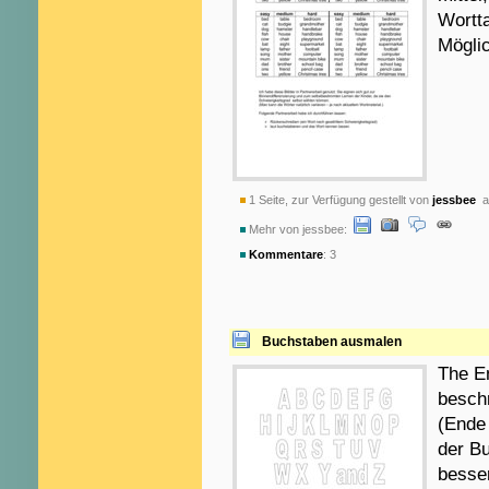
Wortta
Möglic
1 Seite, zur Verfügung gestellt von
jessbee
am
Mehr von jessbee:
Kommentare
: 3
Buchstaben ausmalen
The En
beschr
(Ende 
der B
besser