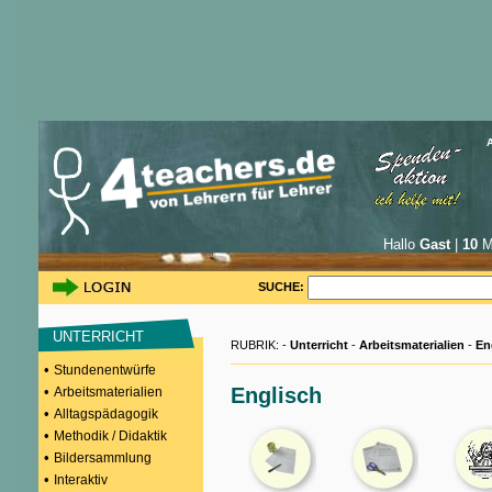
Hallo
Gast
|
10
Mi
SUCHE:
UNTERRICHT
RUBRIK: -
Unterricht
-
Arbeitsmaterialien
-
En
•
Stundenentwürfe
•
Englisch
Arbeitsmaterialien
•
Alltagspädagogik
•
Methodik / Didaktik
•
Bildersammlung
•
Interaktiv