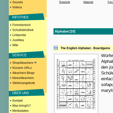
•
Sounds
Entwürfe
Material
For
•
Videos
INFOTHEK
•
Forenbereich
•
Schulbibliothek
Alphabet [10]
•
Linkportal
•
Just4tea
•
Wiki
The English Alphabet - Boardgame
SERVICE
Würfel
Alpha
•
Shop4teachers
den jü
•
Kürzere URLs
Schüle
•
4teachers Blogs
•
News4teachers
einfa
•
Stellenangebote
sofapu
maryl
ÜBER UNS
•
Kontakt
•
Was bringt's?
•
Mediadaten