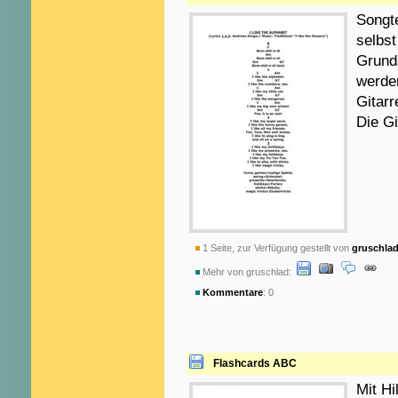
Songte
selbst
Grunds
werden
Gitarr
Die Gi
1 Seite, zur Verfügung gestellt von
gruschla
Mehr von gruschlad:
Kommentare
: 0
Flashcards ABC
Mit Hi