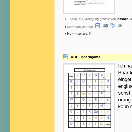
1 Seite, zur Verfügung gestellt von
jessbee
am
Mehr von jessbee:
Kommentare
: 5
ABC_Boardgame
Ich ha
Board
einget
engli
sonst 
orange
kann 