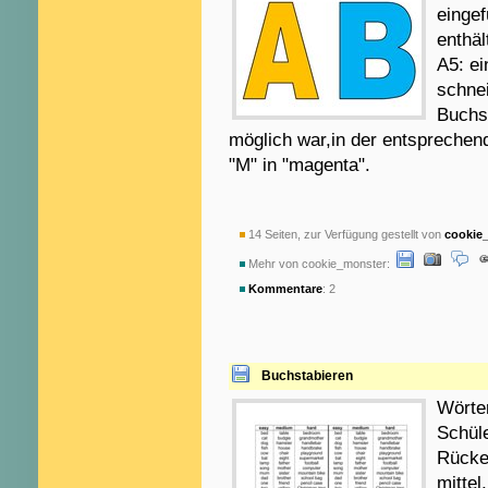
eingef
enthäl
A5: ei
schnei
Buchst
möglich war,in der entsprechend
"M" in "magenta".
14 Seiten, zur Verfügung gestellt von
cookie
Mehr von cookie_monster:
Kommentare
: 2
Buchstabieren
Wörte
Schüle
Rücken
mittel