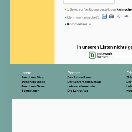
1 Seite, zur Verfügung gestellt von
karinsche
Mehr von karinsche73:
Kommentare
: 4
In unseren Listen nichts 
Intern
Partner
Fri
4teachers Shop
Das LehrerPanel
ZU
4teachers Blogs
Der Lehrerselbstverlag
Der
4teachers News
netzwerk-lernen.de
Leh
Schulplaner
Die LehrerApp
Neu