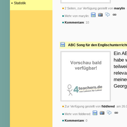
•
Statistik
2 Seiten, zur Verfügung gestellt von
marylin
a
Mehr von marylin:
Kommentare
: 10
ABC Song für den Englischunterrich
Ein AB
habe 
teilwe
releva
meine
Georg
Zur Verfügung gestellt von
fiddlered
am 26.0
Mehr von fiddlered:
Kommentare
: 0