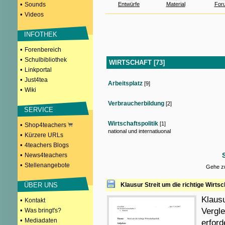
•
Sounds
Entwürfe
Material
For
•
Videos
INFOTHEK
•
Forenbereich
•
Schulbibliothek
WIRTSCHAFT [73]
•
Linkportal
•
Just4tea
Arbeitsplatz
[9]
•
Wiki
Verbraucherbildung
[2]
SERVICE
Wirtschaftspolitik
[1]
•
Shop4teachers
national und internatiuonal
•
Kürzere URLs
•
4teachers Blogs
•
News4teachers
•
Stellenangebote
Gehe zu
ÜBER UNS
Klausur Streit um die richtige Wirtsc
Klaus
•
Kontakt
•
Vergle
Was bringt's?
•
Mediadaten
erford