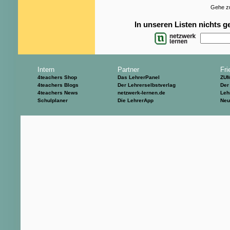
Gehe zu
In unseren Listen nichts 
Intern
Partner
Fri
4teachers Shop
Das LehrerPanel
ZU
4teachers Blogs
Der Lehrerselbstverlag
Der
4teachers News
netzwerk-lernen.de
Leh
Schulplaner
Die LehrerApp
Neu