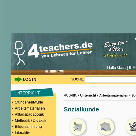
Hallo
Gast
|
0
Mi
SUCHE:
UNTERRICHT
RUBRIK: -
Unterricht
-
Arbeitsmaterialien
-
So
•
Stundenentwürfe
•
Sozialkunde
Arbeitsmaterialien
•
Alltagspädagogik
•
Methodik / Didaktik
•
Bildersammlung
•
Interaktiv