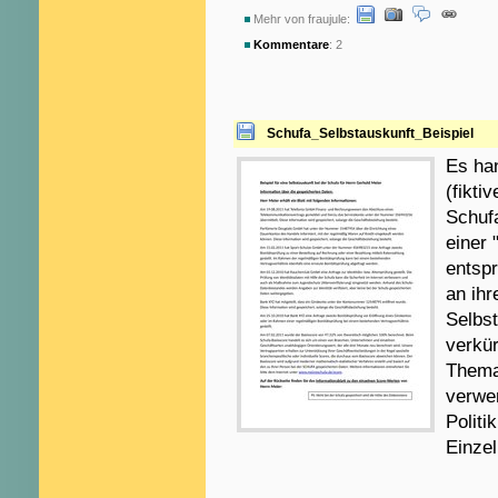
Mehr von fraujule:
Kommentare
: 2
Schufa_Selbstauskunft_Beispiel
Es han
(fikti
Schufa
einer 
entspr
an ihr
Selbst
verkü
Thema 
verwen
Politi
Einzel