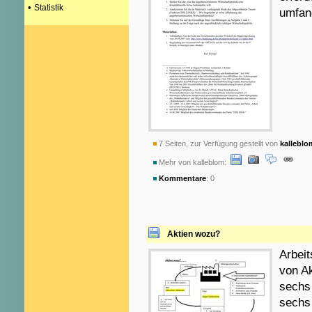
•
Statistik
umfan
7 Seiten, zur Verfügung gestellt von
kalleblo
Mehr von kalleblom:
Kommentare
: 0
Aktien wozu?
Arbeit
von Ak
sechs 
sechs