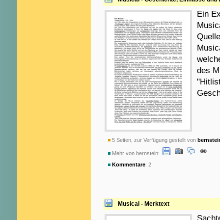
Ein E
Music
Quell
Musica
welch
des Mu
"Hitli
Geschi
5 Seiten, zur Verfügung gestellt von
bernstei
Mehr von bernstein:
Kommentare
: 2
Musical - Merktext
Sacht