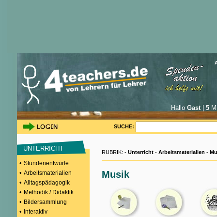
Hallo
Gast
|
5
Mi
SUCHE:
UNTERRICHT
RUBRIK: -
Unterricht
-
Arbeitsmaterialien
-
Mu
•
Stundenentwürfe
•
Musik
Arbeitsmaterialien
•
Alltagspädagogik
•
Methodik / Didaktik
•
Bildersammlung
•
Interaktiv