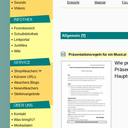
•
Sounds
Entwürfe
Material
For
•
Videos
INFOTHEK
•
Forenbereich
•
Schulbibliothek
Allgemein [9]
•
Linkportal
•
Just4tea
•
Wiki
Präsentationsregeln für ein Musical
SERVICE
Wie pr
Präsen
•
Shop4teachers
Haupt
•
Kürzere URLs
•
4teachers Blogs
•
News4teachers
•
Stellenangebote
ÜBER UNS
•
Kontakt
•
Was bringt's?
•
Mediadaten