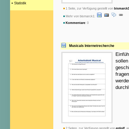
•
Statistik
1 Seite, zur Verfügung gestellt von
bismarck
Mehr von bismarck1:
Kommentare
: 0
Musicals Internetrecherche
Einfüh
sollen
geschi
fragen
werden
durch
2 Seiten, zur Verfügung gestellt von
erdolf
am