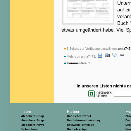
Unterr
auf ei
verän
Buch "
etwas umgeändert habe. Viel S
3 Seiten, zur Verfügung gestellt von
anna747
Mehr von anna7473:
Kommentare
: 2
In unseren Listen nichts 
Intern
Partner
Fri
4teachers Shop
Das LehrerPanel
ZU
4teachers Blogs
Der Lehrerselbstverlag
Der
4teachers News
netzwerk-lernen.de
Leh
Schulplaner
Die LehrerApp
Neu