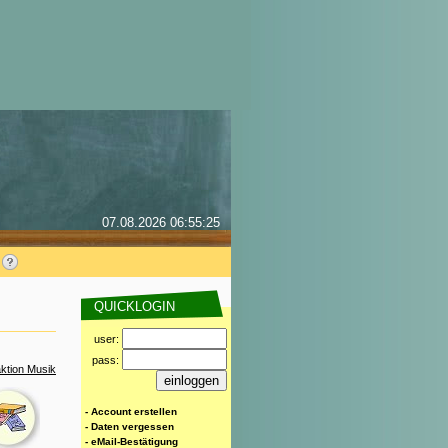
07.08.2026 06:55:25
QUICKLOGIN
user:
pass:
ktion Musik
- Account erstellen
- Daten vergessen
- eMail-Bestätigung