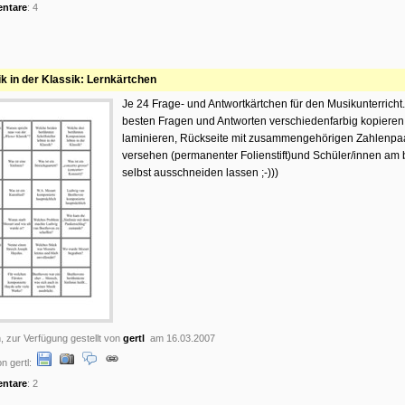
ntare
: 4
k in der Klassik: Lernkärtchen
Je 24 Frage- und Antwortkärtchen für den Musikunterricht
besten Fragen und Antworten verschiedenfarbig kopieren
laminieren, Rückseite mit zusammengehörigen Zahlenpa
versehen (permanenter Folienstift)und Schüler/innen am 
selbst ausschneiden lassen ;-)))
, zur Verfügung gestellt von
gertl
am 16.03.2007
n gertl:
ntare
: 2