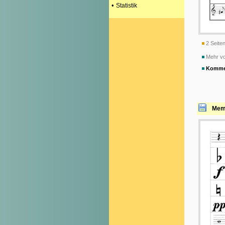
•
Statistik
2 Seiten
Mehr vo
Komme
Memo