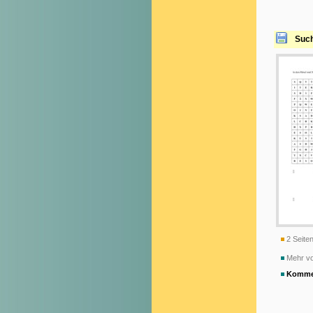
Such
2 Seiten
Mehr vo
Komme