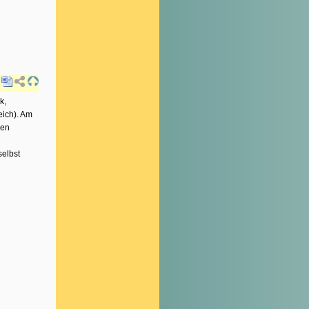
k,
eich). Am
ben
selbst