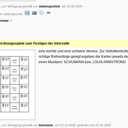
, zur Verfügung gestellt von
siebengscheit
am 24.09.2006
n siebengscheit:
ntare
: 4
ordnungsspiele zum Festigen der Intervalle
eine leichte und eine schwere Version. Zur Selbstkontrolle
richtige Reihenfolge gelegt ergeben die Karten jeweils 
eines Musikers: SCHUMANN bzw. LOUIS ARMSTRONG
, zur Verfügung gestellt von
bernstein
am 03.10.2006
, geändert am 25.02.2008