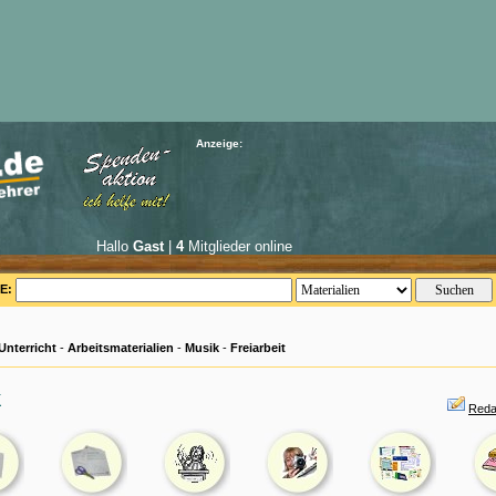
Anzeige:
Hallo
Gast
|
4
Mitglieder online
E:
Unterricht
-
Arbeitsmaterialien
-
Musik
-
Freiarbeit
k
Reda