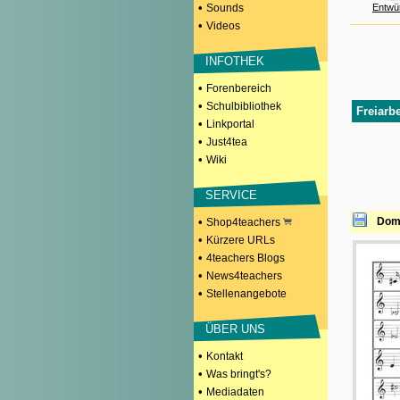
•
Sounds
Entwü
•
Videos
INFOTHEK
•
Forenbereich
•
Schulbibliothek
Freiarbe
•
Linkportal
•
Just4tea
•
Wiki
SERVICE
•
Domi
Shop4teachers
•
Kürzere URLs
•
4teachers Blogs
•
News4teachers
•
Stellenangebote
ÜBER UNS
•
Kontakt
•
Was bringt's?
•
Mediadaten