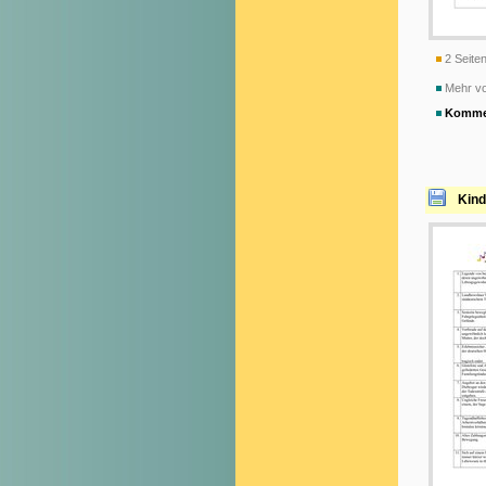
2 Seiten
Mehr vo
Komme
Kind