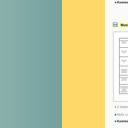
Komme
Musi
2 Seiten
Mehr vo
Komme