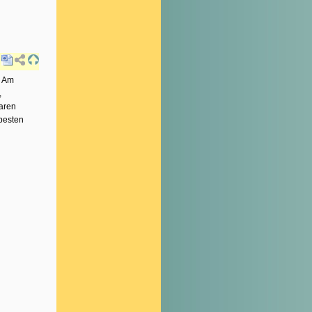
. Am
,
aren
besten