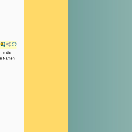
: In die
den Namen