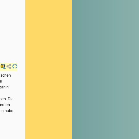
lischen
el
bar in
sen. Die
werden.
en habe.