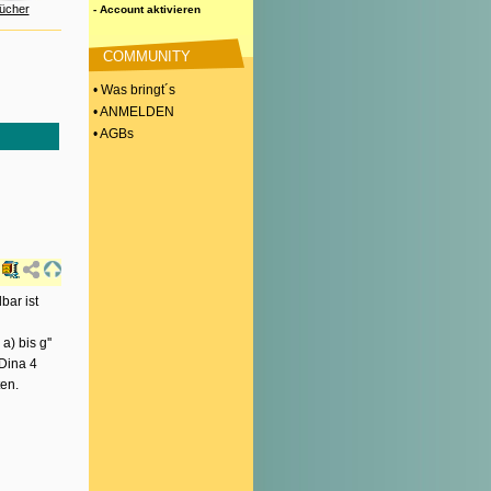
ücher
- Account aktivieren
COMMUNITY
• Was bringt´s
• ANMELDEN
• AGBs
bar ist
) bis g''
 Dina 4
ten.