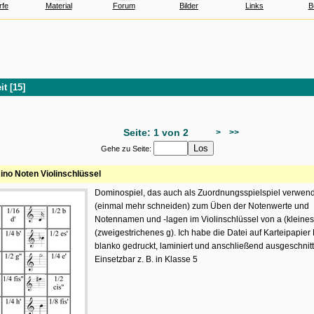
rfe
Material
Forum
Bilder
Links
B
it [15]
Seite: 1 von 2
>
>>
Gehe zu Seite:
no Noten Violinschlüssel
Dominospiel, das auch als Zuordnungsspielspiel verwend
(einmal mehr schneiden) zum Üben der Notenwerte und
Notennamen und -lagen im Violinschlüssel von a (kleines a
(zweigestrichenes g). Ich habe die Datei auf Karteipapier
blanko gedruckt, laminiert und anschließend ausgeschnit
Einsetzbar z. B. in Klasse 5