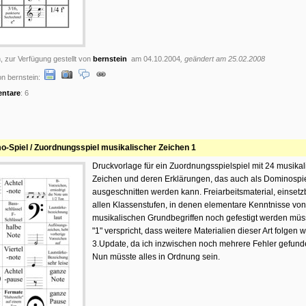
, zur Verfügung gestellt von
bernstein
am 04.10.2004
, geändert am 25.02.2008
n bernstein:
ntare
: 6
-Spiel / Zuordnungsspiel musikalischer Zeichen 1
Druckvorlage für ein Zuordnungsspielspiel mit 24 musika
Zeichen und deren Erklärungen, das auch als Dominospi
ausgeschnitten werden kann. Freiarbeitsmaterial, einsetz
allen Klassenstufen, in denen elementare Kenntnisse von
musikalischen Grundbegriffen noch gefestigt werden müs
"1" verspricht, dass weitere Materialien dieser Art folgen 
3.Update, da ich inzwischen noch mehrere Fehler gefund
Nun müsste alles in Ordnung sein.