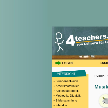
SUCH
UNTERRICHT
RUBRIK: -
•
Stundenentwürfe
•
Musi
Arbeitsmaterialien
•
Alltagspädagogik
•
Methodik / Didaktik
•
Bildersammlung
•
Interaktiv