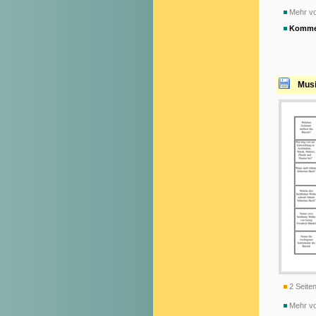
Mehr vo
Komme
Musi
2 Seiten
Mehr vo