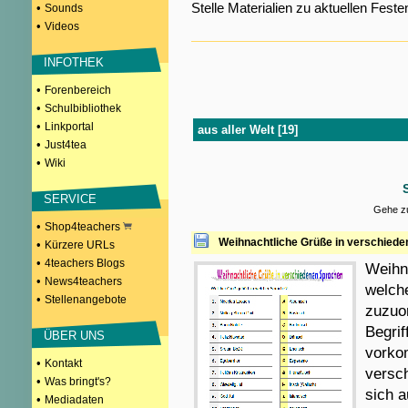
Stelle Materialien zu aktuellen Fes
•
Sounds
•
Videos
INFOTHEK
•
Forenbereich
•
Schulbibliothek
•
Linkportal
aus aller Welt [19]
•
Just4tea
•
Wiki
SERVICE
Gehe zu
•
Shop4teachers
Weihnachtliche Grüße in verschied
•
Kürzere URLs
•
4teachers Blogs
Weihn
•
News4teachers
welche
•
Stellenangebote
zuzuor
Begrif
ÜBER UNS
vorko
•
Kontakt
versc
•
Was bringt's?
sich a
•
Mediadaten