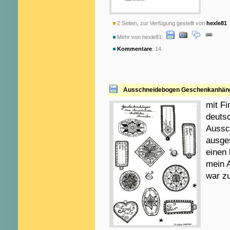
2 Seiten, zur Verfügung gestellt von
hexle81
a
Mehr von hexle81:
Kommentare
: 14
Ausschneidebogen Geschenkanhän
mit F
deuts
Aussch
ausges
einen 
mein 
war zu