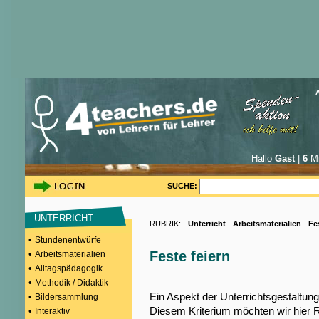
Hallo
Gast
|
6
Mi
SUCHE:
UNTERRICHT
RUBRIK: -
Unterricht
-
Arbeitsmaterialien
-
Fe
•
Stundenentwürfe
•
Feste feiern
Arbeitsmaterialien
•
Alltagspädagogik
•
Methodik / Didaktik
Ein Aspekt der Unterrichtsgestaltung
•
Bildersammlung
Diesem Kriterium möchten wir hier 
•
Interaktiv