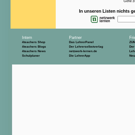
Gehe zu
In unseren Listen nichts 
Intern
Partner
Fri
4teachers Shop
Das LehrerPanel
ZU
4teachers Blogs
Der Lehrerselbstverlag
Der
4teachers News
netzwerk-lernen.de
Leh
Schulplaner
Die LehrerApp
Neu