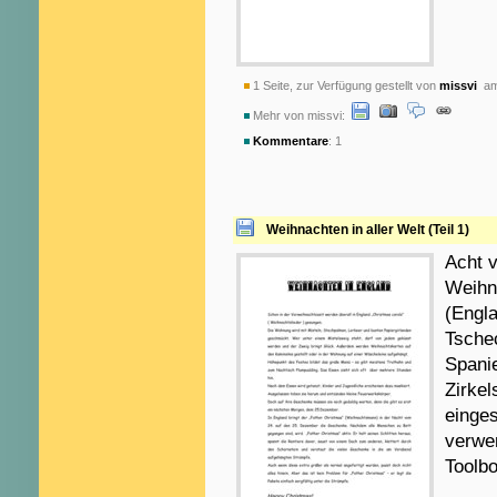
1 Seite, zur Verfügung gestellt von
missvi
am 
Mehr von missvi:
Kommentare
: 1
Weihnachten in aller Welt (Teil 1)
Acht v
Weihn
(Engl
Tschec
Spani
Zirke
einge
verwen
Toolb