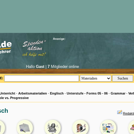
Anzeige:
Hallo
Gast
|
7
Mitglieder online
E:
Unterricht
-
Arbeitsmaterialien
-
Englisch
-
Unterstufe - Forms 05 - 06
-
Grammar
-
Ver
le vs. Progressive
sch
Redakti