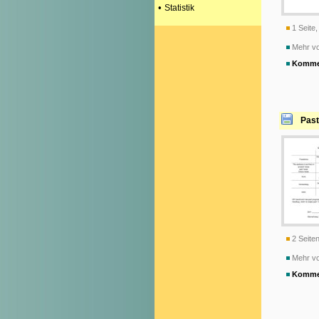
•
Statistik
1 Seite,
Mehr vo
Komme
Past
2 Seiten
Mehr v
Komme