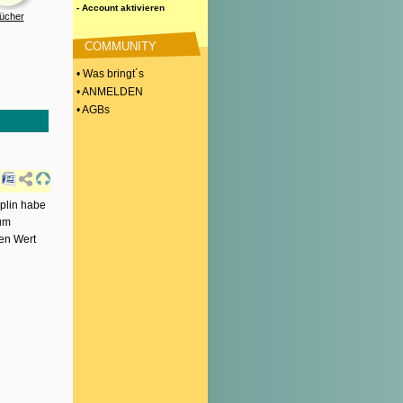
- Account aktivieren
ücher
COMMUNITY
• Was bringt´s
• ANMELDEN
• AGBs
plin habe
zum
ten Wert