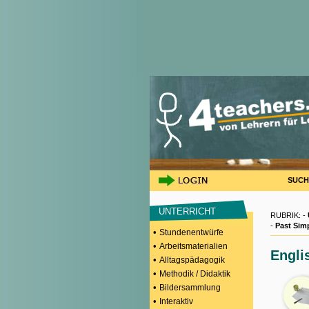
SUCH
UNTERRICHT
RUBRIK: -
-
Past Simp
•
Stundenentwürfe
•
Arbeitsmaterialien
Engli
•
Alltagspädagogik
•
Methodik / Didaktik
•
Bildersammlung
•
Interaktiv