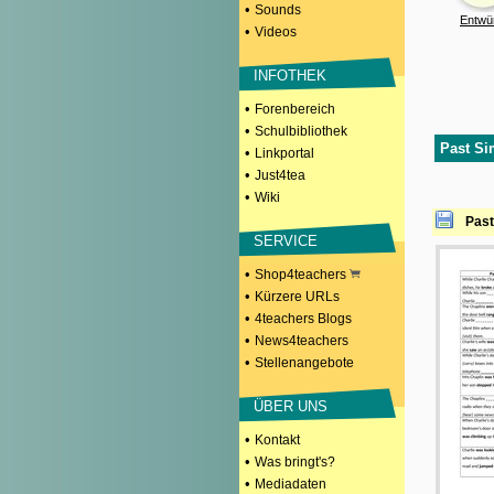
•
Sounds
Entwü
•
Videos
INFOTHEK
•
Forenbereich
•
Schulbibliothek
Past Si
•
Linkportal
•
Just4tea
•
Wiki
Past
SERVICE
•
Shop4teachers
•
Kürzere URLs
•
4teachers Blogs
•
News4teachers
•
Stellenangebote
ÜBER UNS
•
Kontakt
•
Was bringt's?
•
Mediadaten