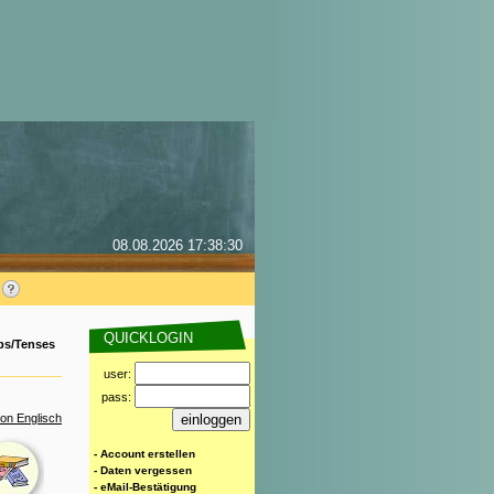
08.08.2026 17:38:30
QUICKLOGIN
bs/Tenses
user:
pass:
on Englisch
- Account erstellen
- Daten vergessen
- eMail-Bestätigung